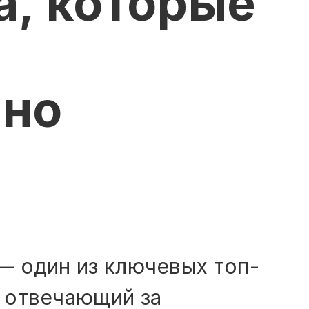
а, которые
т
вно
— один из ключевых топ-
 отвечающий за