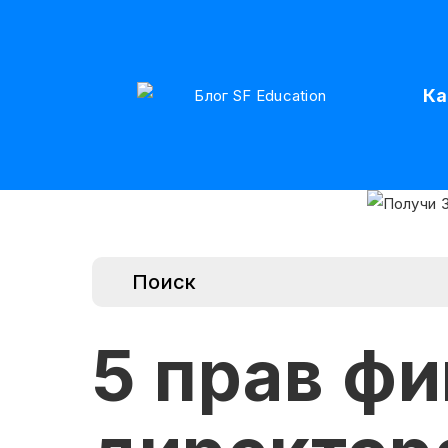
Ка
5 прав ф