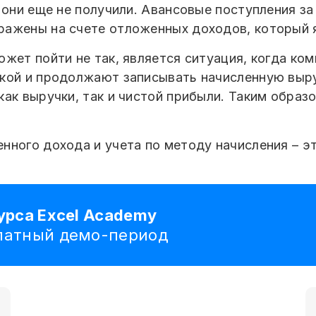
 они еще не получили. Авансовые поступления з
ражены на счете отложенных доходов, который 
жет пойти не так, является ситуация, когда ко
кой и продолжают записывать начисленную выру
ак выручки, так и чистой прибыли. Таким образ
нного дохода и учета по методу начисления – э
урса Excel Academy
платный демо-период