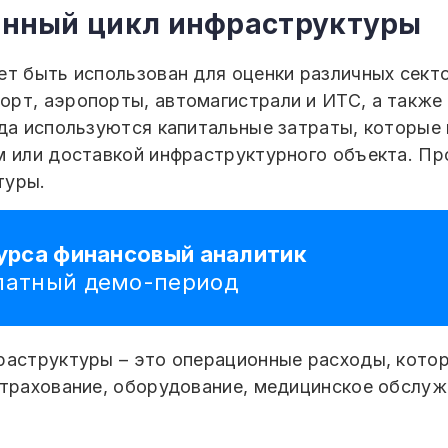
енный цикл инфраструктуры
ет быть использован для оценки различных секто
орт, аэропорты, автомагистрали и ИТС, а такж
ода используются капитальные затраты, которы
м или доставкой инфраструктурного объекта. Пр
туры.
курса финансовый аналитик
платный демо-период
раструктуры – это операционные расходы, котор
страхование, оборудование, медицинское обслуж