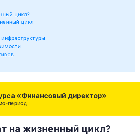
енный цикл?
зненный цикл
л инфраструктуры
оимости
тивов
курса «Финансовый директор»
емо-период
ат на жизненный цикл?