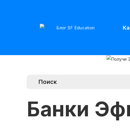
Ка
Банки Эф