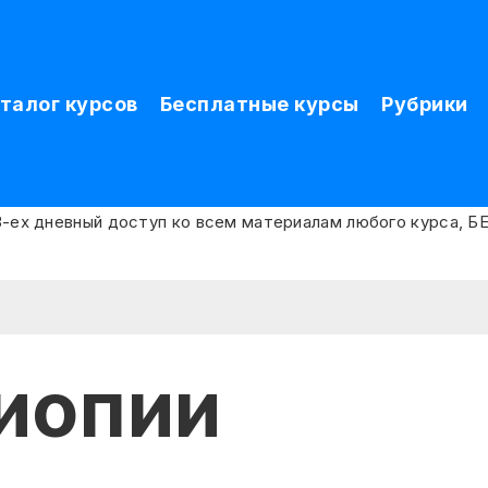
талог курсов
Бесплатные курсы
Рубрики
иопии