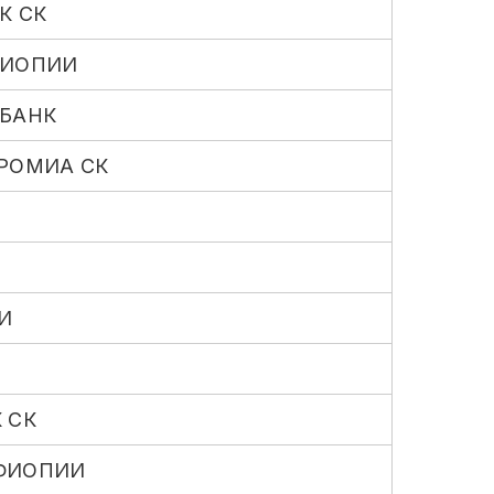
К СК
ФИОПИИ
 БАНК
РОМИА СК
И
 СК
ФИОПИИ