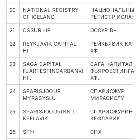
20
NATIONAL REGISTRY
НАЦИОНАЛЬНЫЙ
OF ICELAND
РЕГИСТР ИСЛАН
21
OSSUR HF
ОССУР ВЧ
22
REYKJAVIK CAPITAL
РЕЙКЬЯВИК КАП
HF
ХФ
23
SAGA CAPITAL
САГА КАПИТАЛ
FJARFESTINGARBANKI
ФЬЯРФЕСТИНГАР
HF.
ХФ.
24
SPARISJOOUR
СПАРИСЖУР
MYRASYSLU
МИРАСИСЛУ
25
SPARISJOOURINN I
СПАРИСЖУРИН И
KEFLAVIK
КЕФЛАВИК
26
SPH
СПХ