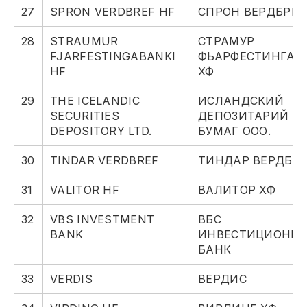
27
SPRON VERDBREF HF
СПРОН ВЕРДБРЕФ
28
STRAUMUR
СТРАМУР
FJARFESTINGABANKI
ФЬАРФЕСТИНГАБ
HF
ХФ
29
THE ICELANDIC
ИСЛАНДСКИЙ
SECURITIES
ДЕПОЗИТАРИЙ Ц
DEPOSITORY LTD.
БУМАГ ООО.
30
TINDAR VERDBREF
ТИНДАР ВЕРДБР
31
VALITOR HF
ВАЛИТОР ХФ
32
VBS INVESTMENT
ВБС
BANK
ИНВЕСТИЦИОНН
БАНК
33
VERDIS
ВЕРДИС