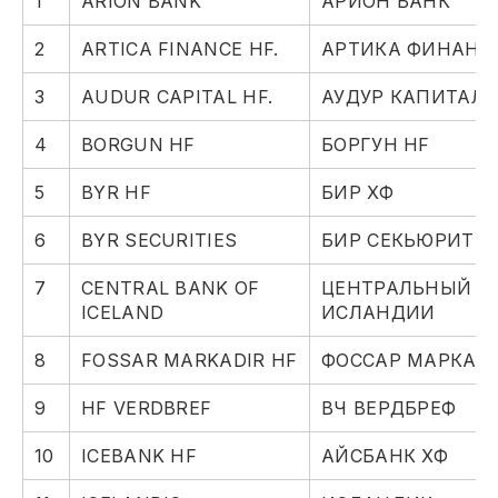
1
ARION BANK
АРИОН БАНК
2
ARTICA FINANCE HF.
АРТИКА ФИНАНС 
3
AUDUR CAPITAL HF.
АУДУР КАПИТАЛ H
4
BORGUN HF
БОРГУН HF
5
BYR HF
БИР ХФ
6
BYR SECURITIES
БИР СЕКЬЮРИТИ
7
CENTRAL BANK OF
ЦЕНТРАЛЬНЫЙ Б
ICELAND
ИСЛАНДИИ
8
FOSSAR MARKADIR HF
ФОССАР МАРКАД
9
HF VERDBREF
ВЧ ВЕРДБРЕФ
10
ICEBANK HF
АЙСБАНК ХФ