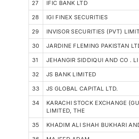
27
IFIC BANK LTD
28
IGI FINEX SECURITIES
29
INVISOR SECURITIES (PVT) LIMI
30
JARDINE FLEMING PAKISTAN LT
31
JEHANGIR SIDDIQUI AND CO . L
32
JS BANK LIMITED
33
JS GLOBAL CAPITAL LTD.
34
KARACHI STOCK EXCHANGE (G
LIMITED, THE
35
KHADIM ALI SHAH BUKHARI AND