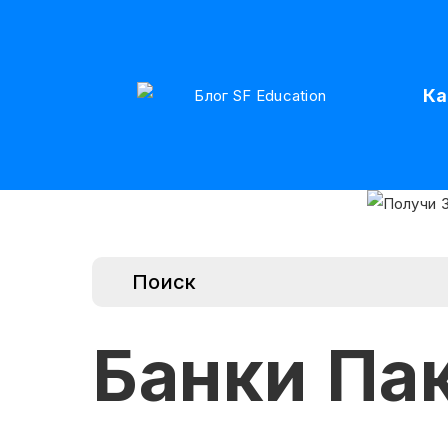
Ка
Банки Па