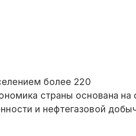
аселением более 220
ономика страны основана на 
ности и нефтегазовой добыч