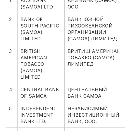
1
ANZ BANK
АНЗ БАНК (САМОА)
(SAMOA) LTD
ООО
2
BANK OF
БАНК ЮЖНОЙ
SOUTH PACIFIC
ТИХООКЕАНСКОЙ
(SAMOA)
ОРГАНИЗАЦИИ
LIMITED
(САМОА) ЛИМИТЕД
3
BRITISH
БРИТИШ АМЕРИКАН
AMERICAN
ТОБАККО (САМОА)
TOBACCO
ЛИМИТЕД
(SAMOA)
LIMITED
4
CENTRAL BANK
ЦЕНТРАЛЬНЫЙ
OF SAMOA
БАНК САМОА
5
INDEPENDENT
НЕЗАВИСИМЫЙ
INVESTMENT
ИНВЕСТИЦИОННЫЙ
BANK LTD.
БАНК, ООО.