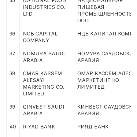
35
NATIONAL FOOD
НАЦИОНАЛЬНАЯ
INDUSTRIES CO.
ПИЩЕВАЯ
LTD
ПРОМЫШЛЕННОСТЬ,
ООО
36
NCB CAPITAL
НЦБ КАПИТАЛ КОМП
COMPANY
37
NOMURA SAUDI
НОМУРА САУДОВСКА
ARABIA
АРАВИЯ
38
OMAR KASSEM
ОМАР КАССЕМ АЛЕСА
ALESAYI
МАРКЕТИНГ КО
MARKETING CO.
ЛИМИТЕД
LIMITED
39
QINVEST SAUDI
КИНВЕСТ САУДОВСКА
ARABIA
АРАВИЯ
40
RIYAD BANK
РИЯД БАНК