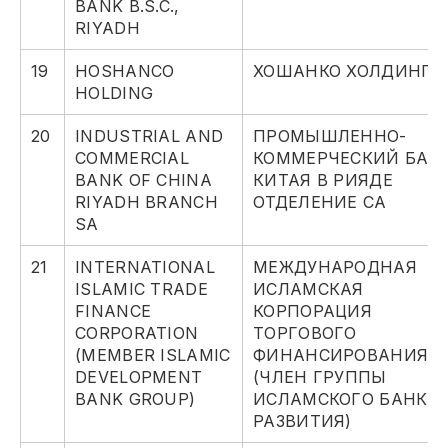
BANK B.S.C.,
RIYADH
19
HOSHANCO
ХОШАНКО ХОЛДИНГ
HOLDING
20
INDUSTRIAL AND
ПРОМЫШЛЕННО-
COMMERCIAL
КОММЕРЧЕСКИЙ БАН
BANK OF CHINA
КИТАЯ В РИЯДЕ
RIYADH BRANCH
ОТДЕЛЕНИЕ СА
SA
21
INTERNATIONAL
МЕЖДУНАРОДНАЯ
ISLAMIC TRADE
ИСЛАМСКАЯ
FINANCE
КОРПОРАЦИЯ
CORPORATION
ТОРГОВОГО
(MEMBER ISLAMIC
ФИНАНСИРОВАНИЯ
DEVELOPMENT
(ЧЛЕН ГРУППЫ
BANK GROUP)
ИСЛАМСКОГО БАНКА
РАЗВИТИЯ)