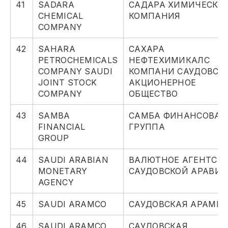
41
SADARA
САДАРА ХИМИЧЕСКА
CHEMICAL
КОМПАНИЯ
COMPANY
42
SAHARA
САХАРА
PETROCHEMICALS
НЕФТЕХИМИКАЛС
COMPANY SAUDI
КОМПАНИ САУДОВСК
JOINT STOCK
АКЦИОНЕРНОЕ
COMPANY
ОБЩЕСТВО
43
SAMBA
САМБА ФИНАНСОВАЯ
FINANCIAL
ГРУППА
GROUP
44
SAUDI ARABIAN
ВАЛЮТНОЕ АГЕНТСТ
MONETARY
САУДОВСКОЙ АРАВИ
AGENCY
45
SAUDI ARAMCO
САУДОВСКАЯ АРАМКО
46
SAUDI ARAMCO
САУДОВСКАЯ