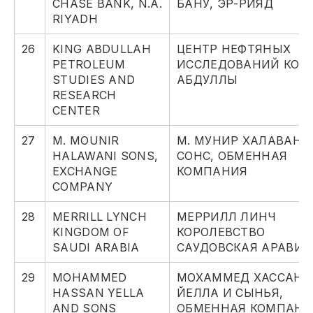
CHASE BANK, N.A.
БАНУ, ЭР-РИЯД
RIYADH
26
KING ABDULLAH
ЦЕНТР НЕФТЯНЫХ
PETROLEUM
ИССЛЕДОВАНИЙ КОР
STUDIES AND
АБДУЛЛЫ
RESEARCH
CENTER
27
M. MOUNIR
М. МУНИР ХАЛАВАНИ
HALAWANI SONS,
СОНС, ОБМЕННАЯ
EXCHANGE
КОМПАНИЯ
COMPANY
28
MERRILL LYNCH
МЕРРИЛЛ ЛИНЧ
KINGDOM OF
КОРОЛЕВСТВО
SAUDI ARABIA
САУДОВСКАЯ АРАВИЯ
29
MOHAMMED
МОХАММЕД ХАССАН
HASSAN YELLA
ЙЕЛЛА И СЫНЬЯ,
AND SONS
ОБМЕННАЯ КОМПАНИ