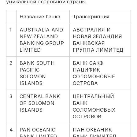
уникальной островной страны.
Название банка
Транскрипция
1
AUSTRALIA AND
АВСТРАЛИЯ И
NEW ZEALAND
НОВАЯ ЗЕЛАНДИЯ
BANKING GROUP
БАНКВСКАЯ
LIMITED
ГРУППА ЛИМИТЕД
2
BANK SOUTH
БАНК САКФ
PACIFIC
ПАЦИФИК
SOLOMON
СОЛОМОНОВЫЕ
ISLANDS
ОСТРОВА
3
CENTRAL BANK
ЦЕНТРАЛЬНЫЙ
OF SOLOMON
БАНК
ISLANDS
СОЛОМОНОВЫХ
ОСТРОВОВ
4
PAN OCEANIC
ПАН ОКЕАНИК
BANK LIMITED
БАНК ЛИМИТЕД