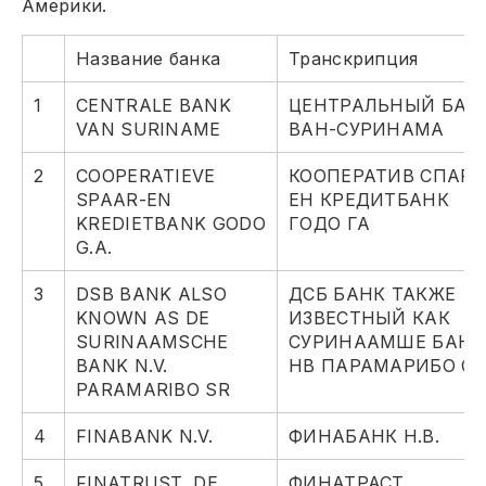
Америки.
Название банка
Транскрипция
1
CENTRALE BANK
ЦЕНТРАЛЬНЫЙ БАН
VAN SURINAME
ВАН-СУРИНАМА
2
COOPERATIEVE
КООПЕРАТИВ СПАР-
SPAAR-EN
ЕН КРЕДИТБАНК
KREDIETBANK GODO
ГОДО ГА
G.A.
3
DSB BANK ALSO
ДСБ БАНК ТАКЖЕ
KNOWN AS DE
ИЗВЕСТНЫЙ КАК
SURINAAMSCHE
СУРИНААМШЕ БАНК
BANK N.V.
НВ ПАРАМАРИБО СР
PARAMARIBO SR
4
FINABANK N.V.
ФИНАБАНК Н.В.
5
FINATRUST, DE
ФИНАТРАСТ,