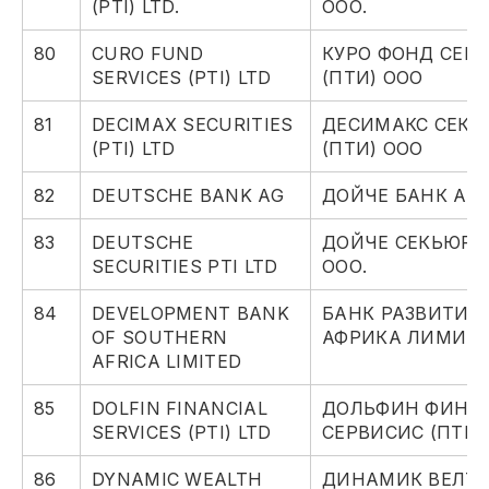
(PTI) LTD.
ООО.
80
CURO FUND
КУРО ФОНД СЕР
SERVICES (PTI) LTD
(ПТИ) ООО
81
DECIMAX SECURITIES
ДЕСИМАКС СЕКЬ
(PTI) LTD
(ПТИ) ООО
82
DEUTSCHE BANK AG
ДОЙЧЕ БАНК АГ
83
DEUTSCHE
ДОЙЧЕ СЕКЬЮРИ
SECURITIES PTI LTD
ООО.
84
DEVELOPMENT BANK
БАНК РАЗВИТИЯ
OF SOUTHERN
АФРИКА ЛИМИТ
AFRICA LIMITED
85
DOLFIN FINANCIAL
ДОЛЬФИН ФИНА
SERVICES (PTI) LTD
СЕРВИСИС (ПТИ)
86
DYNAMIC WEALTH
ДИНАМИК ВЕЛТ