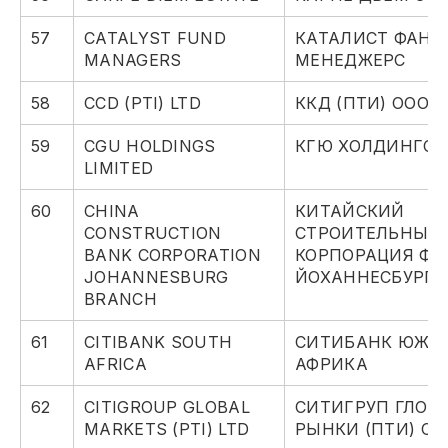
57
CATALYST FUND
КАТАЛИСТ ФАНД
MANAGERS
МЕНЕДЖЕРС
58
CCD (PTI) LTD
ККД (ПТИ) ООО
59
CGU HOLDINGS
КГЮ ХОЛДИНГС 
LIMITED
60
CHINA
КИТАЙСКИЙ
CONSTRUCTION
СТРОИТЕЛЬНЫЙ
BANK CORPORATION
КОРПОРАЦИЯ ФИ
JOHANNESBURG
ЙОХАННЕСБУРГЕ
BRANCH
61
CITIBANK SOUTH
СИТИБАНК ЮЖН
AFRICA
АФРИКА
62
CITIGROUP GLOBAL
СИТИГРУП ГЛОБ
MARKETS (PTI) LTD
РЫНКИ (ПТИ) ОО