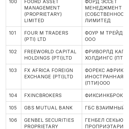
100
FOORD ASSET
ФОРД ЭССЕТ
MANAGEMENT
МЕНЕДЖМЕНТ
(PROPRIETARY)
(СОБСТВЕННОСТ
LIMITED
ЛИМИТЕД
101
FOUR M TRADERS
ФОУР М ТРЕЙДЕР
(PTI) LTD
ООО
102
FREEWORLD CAPITAL
ФРИВОРЛД КАП
HOLDINGS (PTI)LTD
ХОЛДИНГС (ПТИ
103
FX AFRICA FOREIGN
ФОРЕКС АФРИКА
EXCHANGE (PTI)LTD
ИНОСТРАННАЯ 
(ПТИ)ООО
104
FXINCBROKERS
ФИКСИНКБРОКЕ
105
GBS MUTUAL BANK
ГБС ВЗАИМНЫЙ 
106
GENBEL SECURITIES
ГЕНБЕЛ СЕКЬЮР
PROPRIETARY
ПРОПРИЭТАРИ 