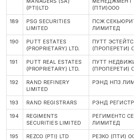
MANAGERS (SA)
МЕНЕДЖМЕНТ (С
(PTI)LTD
(ПТИ)ООО
189
PSG SECURITIES
ПСЖ СЕКЬЮРИТИ
LIMITED
ЛИМИТЕД
190
PUTT ESTATES
ПУТТ ЭСТЕЙТС
(PROPRIETARY) LTD.
(ПРОПЕРЕТИ) ОО
191
PUTT REAL ESTATES
ПУТТ НЕДВИЖИ
(PROPRIETARY) LTD.
(ПРОПЕРЕТИ) ОО
192
RAND REFINERY
РЭНД НПЗ ЛИМИ
LIMITED
193
RAND REGISTRARS
РЭНД РЕГИСТРА
194
REGIMENTS
РЕГИМЕНТС СЕК
SECURITIES LIMITED
ЛИМИТЕД
195
REZCO (PTI) LTD
РЕЗКО (ПТИ) ООО