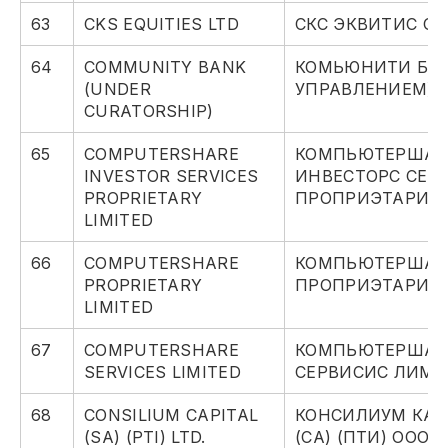
63
CKS EQUITIES LTD
СКС ЭКВИТИС О
64
COMMUNITY BANK
КОМЬЮНИТИ БАН
(UNDER
УПРАВЛЕНИЕМ)
CURATORSHIP)
65
COMPUTERSHARE
КОМПЬЮТЕРШАР
INVESTOR SERVICES
ИНВЕСТОРС СЕР
PROPRIETARY
ПРОПРИЭТАРИ 
LIMITED
66
COMPUTERSHARE
КОМПЬЮТЕРШАР
PROPRIETARY
ПРОПРИЭТАРИ 
LIMITED
67
COMPUTERSHARE
КОМПЬЮТЕРШАР
SERVICES LIMITED
СЕРВИСИС ЛИМИ
68
CONSILIUM CAPITAL
КОНСИЛИУМ КА
(SA) (PTI) LTD.
(СА) (ПТИ) ООО.