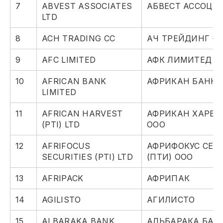
7
ABVEST ASSOCIATES
АБВЕСТ АССОЦИ
LTD
8
ACH TRADING CC
АЧ ТРЕЙДИНГ С
9
AFC LIMITED
АФК ЛИМИТЕД
10
AFRICAN BANK
АФРИКАН БАНК 
LIMITED
11
AFRICAN HARVEST
АФРИКАН ХАРВЕС
(PTI) LTD
ООО
12
AFRIFOCUS
АФРИФОКУС СЕК
SECURITIES (PTI) LTD
(ПТИ) ООО
13
AFRIPACK
АФРИПАК
14
AGILISTO
АГИЛИСТО
15
ALBARAKA BANK
АЛЬБАРАКА БАН