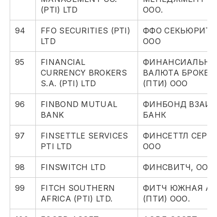
(PTI) LTD
ООО.
94
FFO SECURITIES (PTI)
ФФО СЕКЬЮРИТИ
LTD
ООО
95
FINANCIAL
ФИНАНСИАЛЬНА
CURRENCY BROKERS
ВАЛЮТА БРОКЕР
S.A. (PTI) LTD
(ПТИ) ООО
96
FINBOND MUTUAL
ФИНБОНД ВЗАИ
BANK
БАНК
97
FINSETTLE SERVICES
ФИНСЕТТЛ СЕРВ
PTI LTD
ООО
98
FINSWITCH LTD
ФИНСВИТЧ, ООО
99
FITCH SOUTHERN
ФИТЧ ЮЖНАЯ А
AFRICA (PTI) LTD.
(ПТИ) ООО.