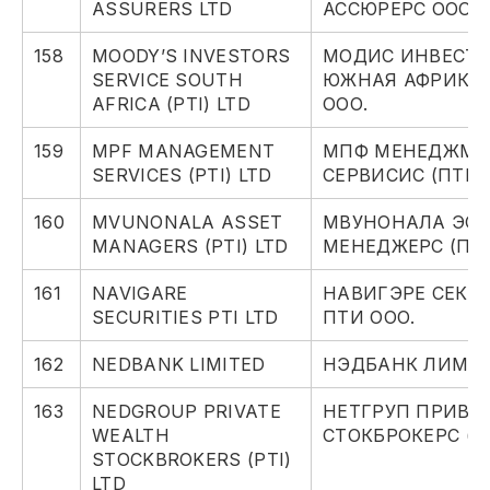
ASSURERS LTD
АССЮРЕРС ООО.
158
MOODY’S INVESTORS
МОДИС ИНВЕСТО
SERVICE SOUTH
ЮЖНАЯ АФРИКА 
AFRICA (PTI) LTD
ООО.
159
MPF MANAGEMENT
МПФ МЕНЕДЖМЕ
SERVICES (PTI) LTD
СЕРВИСИС (ПТИ)
160
MVUNONALA ASSET
МВУНОНАЛА ЭСС
MANAGERS (PTI) LTD
МЕНЕДЖЕРС (ПТ
161
NAVIGARE
НАВИГЭРЕ СЕКЬ
SECURITIES PTI LTD
ПТИ ООО.
162
NEDBANK LIMITED
НЭДБАНК ЛИМИ
163
NEDGROUP PRIVATE
НЕТГРУП ПРИВЕ
WEALTH
СТОКБРОКЕРС (П
STOCKBROKERS (PTI)
LTD