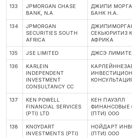
133
JPMORGAN CHASE
ДЖИПИ МОРГАН 
BANK, N.A
БАНК Н.А.
134
JPMORGAN
ДЖИПИМОРГАН
SECURITIES SOUTH
СЕКЬЮРИТИЗ Ю
AFRICA
АФРИКА
135
JSE LIMITED
ДЖСЭ ЛИМИТЕД
136
KARLEIN
КАРЛЕЙННЕЗАВ
INDEPENDENT
ИНВЕСТИЦИОНН
INVESTMENT
КОНСУЛЬТАЦИЯ 
CONSULTANCY CC
137
KEN POWELL
КЕН ПАУЭЛЛ
FINANCIAL SERVICES
ФИНАНСОВЫЕ С
(PTI) LTD
(ПТИ) ООО
138
KNOYDART
НОЙДАРТ ИНВЕ
INVESTMENTS (PTI)
(ПТИ) ООО