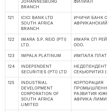
JOHANNESBURG
ФИЛИАЛ
BRANCH
121
ICICI BANK LTD
ИЧИЧИ БАНК ОО
SOUTH AFRICA
АФРИКАНСКИЙ 
BRANCH
122
IMARA S.P. REID (PTI)
ИМАРА СП РЕЙД 
LTD.
ООО.
123
IMPALA PLATINUM
ИМПАЛА ПЛАТИ
124
INDEPENDENT
НЕДЕПЕНДЕНТ
SECURITIES (PTI) LTD
СЕКЬЮРИТИЗ (ПТ
125
INDUSTRIAL
КОРПОРАЦИЯ
DEVELOPMENT
ПРОМЫШЛЕННО
CORPORATION OF
РАЗВИТИЯ ЮЖН
SOUTH AFRICA
АФРИКА ЛИМИТ
LIMITED