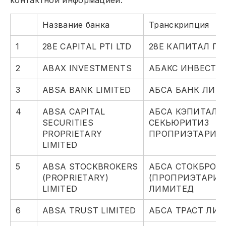
контактной информацией.
Название банка
Транскрипция
1
28E CAPITAL PTI LTD
28Е КАПИТАЛ ПТ
2
ABAX INVESTMENTS
АБАКС ИНВЕСТИ
3
ABSA BANK LIMITED
АБСА БАНК ЛИМ
4
ABSA CAPITAL
АБСА КЭПИТАЛ
SECURITIES
СЕКЬЮРИТИЗ
PROPRIETARY
ПРОПРИЭТАРИ 
LIMITED
5
ABSA STOCKBROKERS
АБСА СТОКБРОК
(PROPRIETARY)
(ПРОПРИЭТАРИ)
LIMITED
ЛИМИТЕД
6
ABSA TRUST LIMITED
АБСА ТРАСТ ЛИ