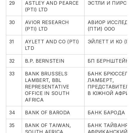
29
ASTLEY AND PEARCE
ЭСТЛИ И ПИРС (П
(PTI) LTD
30
AVIOR RESEARCH
АВИОР ИССЛЕДО
(PTI) LTD
(ПТИ) ООО
31
AYLETT AND CO (PTI)
ЭЙЛЕТТ И КО (П
LTD
32
B.P. BERNSTEIN
БП БЕРНШТЕЙН
33
BANK BRUSSELS
БАНК БРЮССЕЛЬ
LAMBERT, BBL
ЛАМБЕРТ,
REPRESENTATIVE
ПРЕДСТАВИТЕЛЬ
OFFICE IN SOUTH
В ЮЖНОЙ АФРИК
AFRICA
34
BANK OF BARODA
БАНК БАРОДА
35
BANK OF TAIWAN,
БАНК ТАЙВАНЯ,
SOUTH AFRICA
АФРИКАНСКИЙ 