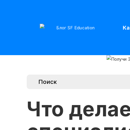
Ка
Что дела