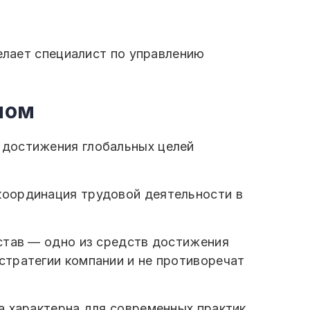
делает специалист по управлению
лом
 достижения глобальных целей
координация трудовой деятельности в
став — одно из средств достижения
стратегии компании и не противоречат
а характерна для современных практик