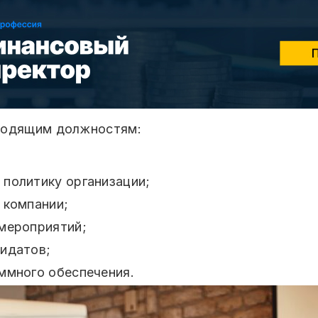
водящим должностям:
политику организации;
 компании;
мероприятий;
дидатов;
ммного обеспечения.