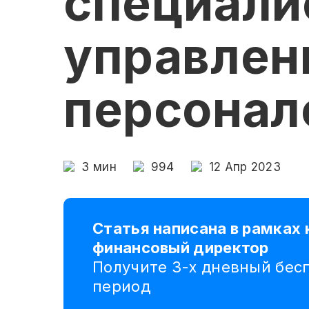
специали
управле
персонал
3
мин
994
12 Апр 2023
Статья написана в рамках 
финансовый директор
Получите 3-х дневный бес
период