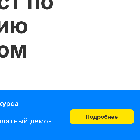
ст по
нию
ом
курса
Подробнее
платный демо-