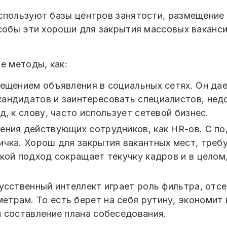
спользуют базы центров занятости, размещение 
собы эти хороши для закрытия массовых ваканси
е методы, как:
мещением объявления в социальных сетях. Он да
андидатов и заинтересовать специалистов, нед
д, к слову, часто использует сетевой бизнес.
ения действующих сотрудников, как HR-ов. С п
ичка. Хорош для закрытия вакантных мест, тре
акой подход сокращает текучку кадров и в цело
усственный интеллект играет роль фильтра, отс
трам. То есть берет на себя рутину, экономит
и составление плана собеседования.