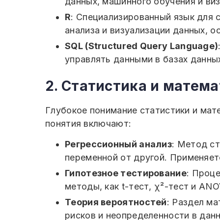
данных, машинного обучения и визу
R
: Специализированный язык для 
анализа и визуализации данных, о
SQL (Structured Query Language)
управлять данными в базах данны
2. Статистика и матем
Глубокое понимание статистики и мат
понятия включают:
Регрессионный анализ
: Метод с
переменной от другой. Применяет
Гипотезное тестирование
: Проц
методы, как t-тест, χ²-тест и ANO
Теория вероятностей
: Раздел м
рисков и неопределенности в данн