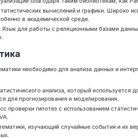
ализации благодаря таким библиотекам, как Pandas
статистических вычислений и графики. Широко ис
собенно в академической среде.
: Язык для работы с реляционными базами данных
х.
атика
ематики необходимо для анализа данных и интер
татистического анализа, который используется д
ся для прогнозирования и моделирования.
есс проверки гипотез с использованием статисти
VA.
атематики, изучающий случайные события и их ве
ых.