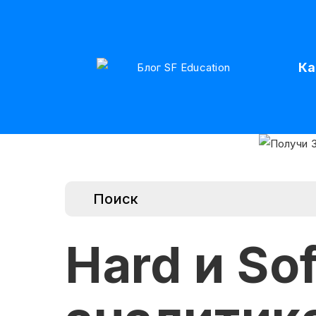
Ка
Hard и Sof