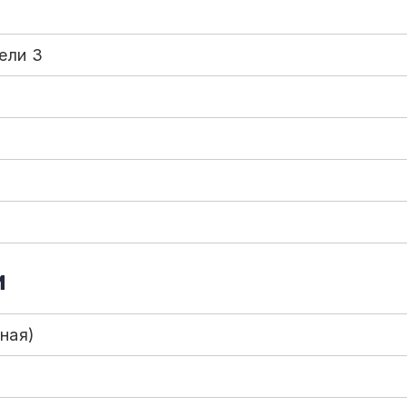
ели 3
и
ная)