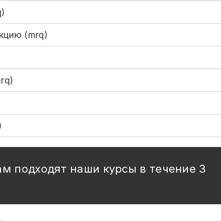
)
кцию (mrq)
rq)
)
)
ам подходят наши курсы в течение 3