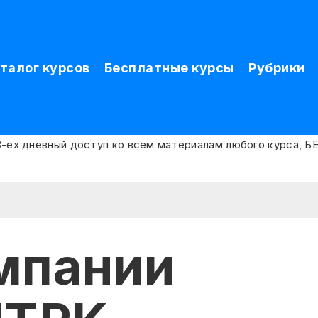
талог курсов
Бесплатные курсы
Рубрики
мпании