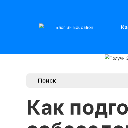
Ка
Как подго