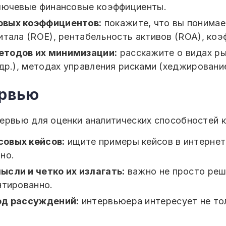
ключевые финансовые коэффициенты.
овых коэффициентов:
покажите, что вы понимае
итала (ROE), рентабельность активов (ROA), коэ
етодов их минимизации:
расскажите о видах ры
др.), методах управления рисками (хеджировани
ервью
ервью для оценки аналитических способностей 
совых кейсов:
ищите примеры кейсов в интернет
но.
ысли и четко их излагать:
важно не просто реши
нтированно.
од рассуждений:
интервьюера интересует не толь