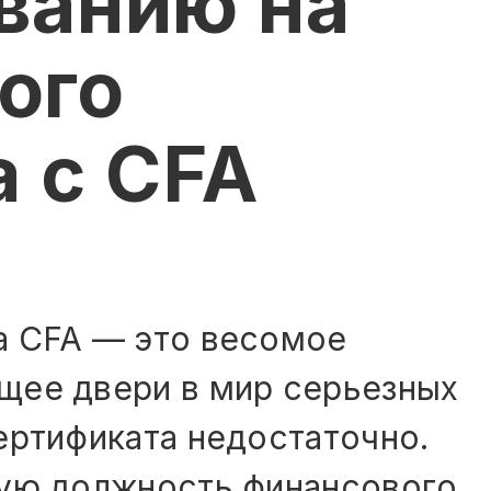
ванию на
ого
 с CFA
а CFA — это весомое
щее двери в мир серьезных
ертификата недостаточно.
ную должность финансового