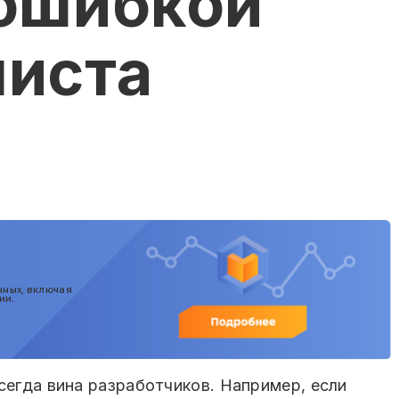
ошибкой
иста
нных, включая
ии.
сегда вина разработчиков. Например, если