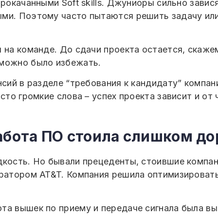
прокачанными Soft skills. Джуниоры сильно завис
ми. Поэтому часто пытаются решить задачу или 
 на команде. До сдачи проекта остается, скажем
 можно было избежать.
нсий в разделе “требования к кандидату” компа
сто громкие слова – успех проекта зависит и от 
абота ПО стоила слишком до
дкость. Но бывали прецеденты, стоившие компа
ератором AT&T. Компания решила оптимизироват
та вышек по приему и передаче сигнала была вы