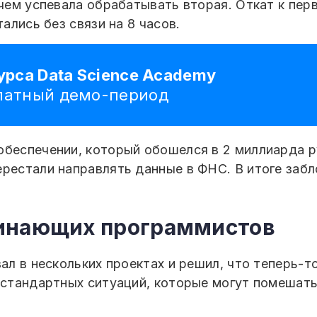
 чем успевала обрабатывать вторая. Откат к пер
тались без связи на 8 часов.
урса Data Science Academy
платный демо-период
обеспечении, который обошелся в 2 миллиарда р
ерестали направлять данные в ФНС. В итоге заб
инающих программистов
вал в нескольких проектах и решил, что теперь-т
ь стандартных ситуаций, которые могут помешать