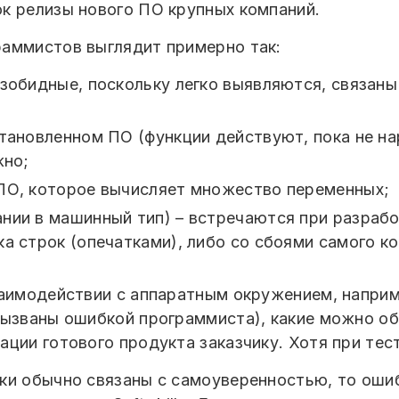
к релизы нового ПО крупных компаний.
раммистов выглядит примерно так:
зобидные, поскольку легко выявляются, связаны
становленном ПО (функции действуют, пока не н
жно;
ПО, которое вычисляет множество переменных;
нии в машинный тип) – встречаются при разрабо
ка строк (опечатками), либо со сбоями самого к
заимодействии с аппаратным окружением, наприм
вызваны ошибкой программиста), какие можно о
ции готового продукта заказчику. Хотя при тес
ки обычно связаны с самоуверенностью, то оши