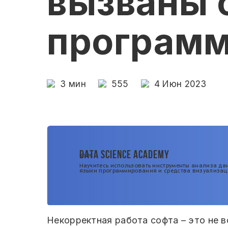
вызваны 
программ
3
мин
555
4 Июн 2023
DATA SCIENCE ACADEMY
КУРС
Научитесь использовать инструменты анализа да
языки программирования и средства визуализац
Некорректная работа софта – это не в