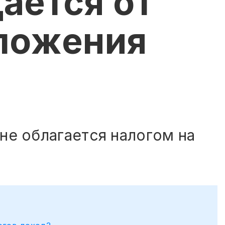
ается от
ложения
не облагается налогом на