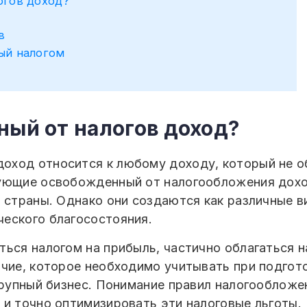
огов доход?
в
ый налогом
ный от налогов доход?
ход относится к любому доходу, который не об
ующие освобожденный от налогообложения доход
 страны. Однако они создаются как различные в
еского благосостояния.
ься налогом на прибыль, частично облагаться н
ичие, которое необходимо учитывать при подгот
 крупный бизнес. Понимание правил налогооблож
 и точно оптимизировать эти налоговые льготы.