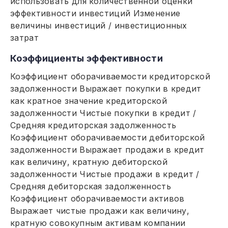
использовать для количественной оценки
эффективности инвестиций Изменение
величины инвестиций / инвестиционных
затрат
Коэффициенты эффективности
Коэффициент оборачиваемости кредиторской
задолженности Выражает покупки в кредит
как кратное значение кредиторской
задолженности Чистые покупки в кредит /
Средняя кредиторская задолженность
Коэффициент оборачиваемости дебиторской
задолженности Выражает продажи в кредит
как величину, кратную дебиторской
задолженности Чистые продажи в кредит /
Средняя дебиторская задолженность
Коэффициент оборачиваемости активов
Выражает чистые продажи как величину,
кратную совокупным активам компании