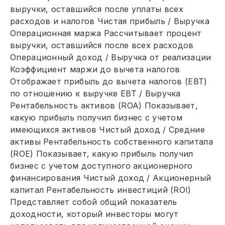
выручки, оставшийся после уплаты всех
расходов и налогов Чистая прибыль / Выручка
Операционная маржа Рассчитывает процент
выручки, оставшийся после всех расходов
Операционный доход / Выручка от реализации
Коэффициент маржи до вычета налогов
Отображает прибыль до вычета налогов (EBT)
по отношению к выручке EBT / Выручка
Рентабельность активов (ROA) Показывает,
какую прибыль получил бизнес с учетом
имеющихся активов Чистый доход / Средние
активы Рентабельность собственного капитала
(ROE) Показывает, какую прибыль получил
бизнес с учетом доступного акционерного
финансирования Чистый доход / Акционерный
капитал Рентабельность инвестиций (ROI)
Представляет собой общий показатель
доходности, который инвесторы могут