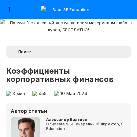
Коэффициенты
корпоративных финансов
3
мин
455
10 Май 2024
Автор статьи
Александр Вальцев
Основатель и Генеральный директор, SF
Education