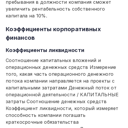
пребывания в должности компания сможет
увеличить рентабельность собственного
капитала на 10%.
Коэффициенты корпоративных
финансов
Коэффициенты ликвидности
Соотношение капитальных вложений и
операционных денежных средств Измерение
того, какая часть операционного денежного
потока компании направляется на проекты с
капитальными затратами Денежный поток от
операционной деятельности / КАПИТАЛЬНЫЕ
затраты Соотношение денежных средств
Коэффициент ликвидности, который измеряет
способность компании погашать
краткосрочные обязательства