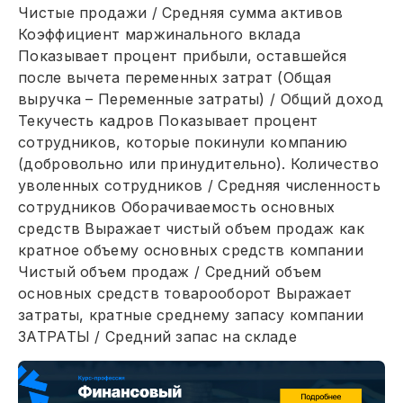
Чистые продажи / Средняя сумма активов
Коэффициент маржинального вклада
Показывает процент прибыли, оставшейся
после вычета переменных затрат (Общая
выручка – Переменные затраты) / Общий доход
Текучесть кадров Показывает процент
сотрудников, которые покинули компанию
(добровольно или принудительно). Количество
уволенных сотрудников / Средняя численность
сотрудников Оборачиваемость основных
средств Выражает чистый объем продаж как
кратное объему основных средств компании
Чистый объем продаж / Средний объем
основных средств товарооборот Выражает
затраты, кратные среднему запасу компании
ЗАТРАТЫ / Средний запас на складе