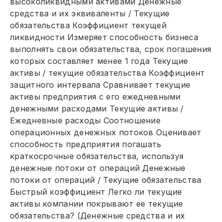
высоколиквидными активами Денежные
средства и их эквиваленты / Текущие
обязательства Коэффициент текущей
ликвидности Измеряет способность бизнеса
выполнять свои обязательства, срок погашения
которых составляет менее 1 года Текущие
активы / текущие обязательства Коэффициент
защитного интервала Сравнивает текущие
активы предприятия с его ежедневными
денежными расходами Текущие активы /
Ежедневные расходы Соотношение
операционных денежных потоков Оценивает
способность предприятия погашать
краткосрочные обязательства, используя
денежные потоки от операций Денежные
потоки от операций / Текущие обязательства
Быстрый коэффициент Легко ли текущие
активы компании покрывают ее текущие
обязательства? (Денежные средства и их