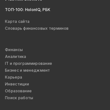
ТОП-100: HolonIQ, РБК
Карта сайта
Словарь финансовых терминов
Финансы
Аналитика
IT и программирование
Бизнес и менеджмент
Карьера
Инвестиции
Образование
Поиск работы