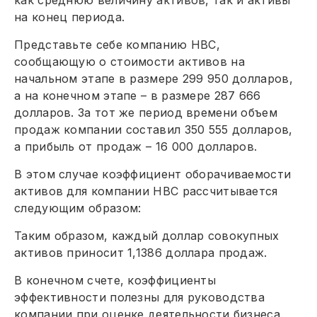
на конец периода.
Представьте себе компанию HBC,
сообщающую о стоимости активов на
начальном этапе в размере 299 950 долларов,
а на конечном этапе – в размере 287 666
долларов. За тот же период времени объем
продаж компании составил 350 555 долларов,
а прибыль от продаж – 16 000 долларов.
В этом случае коэффициент оборачиваемости
активов для компании HBC рассчитывается
следующим образом:
Таким образом, каждый доллар совокупных
активов приносит 1,1386 доллара продаж.
В конечном счете, коэффициенты
эффективности полезны для руководства
компании при оценке деятельности бизнеса.