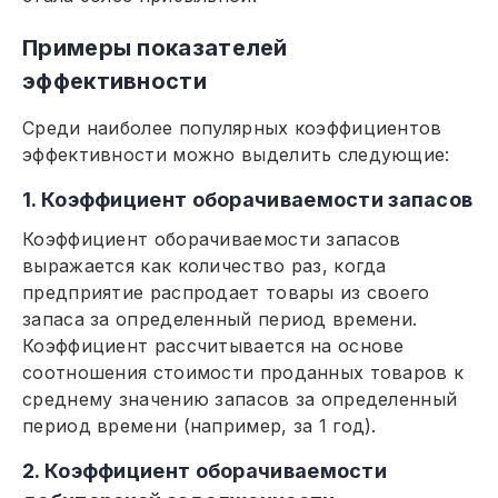
Примеры показателей
эффективности
Среди наиболее популярных коэффициентов
эффективности можно выделить следующие:
1. Коэффициент оборачиваемости запасов
Коэффициент оборачиваемости запасов
выражается как количество раз, когда
предприятие распродает товары из своего
запаса за определенный период времени.
Коэффициент рассчитывается на основе
соотношения стоимости проданных товаров к
среднему значению запасов за определенный
период времени (например, за 1 год).
2. Коэффициент оборачиваемости