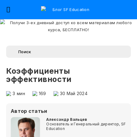
Коэффициенты
эффективности
3
мин
169
30 Май 2024
Автор статьи
Александр Вальцев
Основатель и Генеральный директор, SF
Education