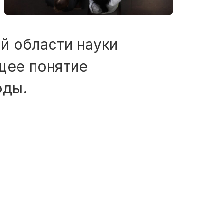
й области науки
щее понятие
оды.