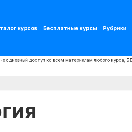
талог курсов
Бесплатные курсы
Рубрики
гия