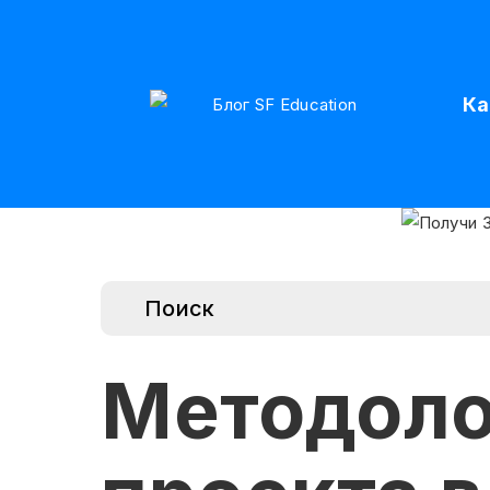
Ка
Методоло