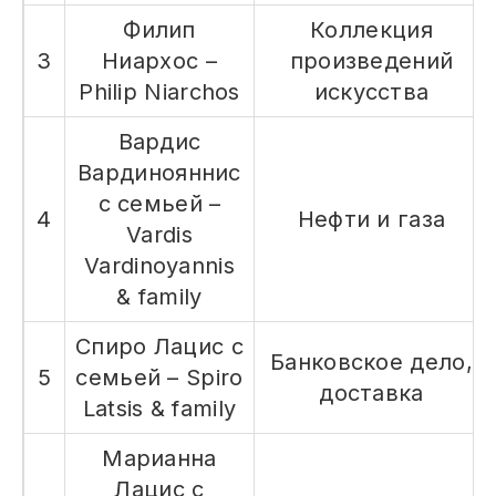
Филип
Коллекция
3
Ниархос –
произведений
Philip Niarchos
искусства
Вардис
Вардинояннис
с семьей –
4
Нефти и газа
Vardis
Vardinoyannis
& family
Спиро Лацис с
Банковское дело,
5
семьей – Spiro
доставка
Latsis & family
Марианна
Лацис с