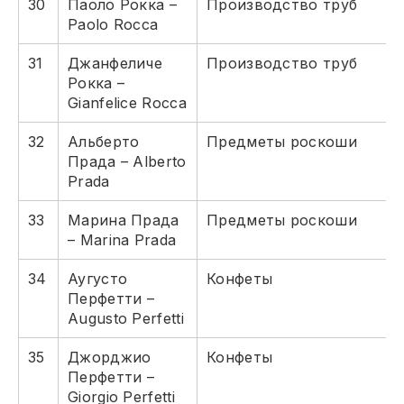
30
Паоло Рокка –
Производство труб
Paolo Rocca
31
Джанфеличе
Производство труб
Рокка –
Gianfelice Rocca
32
Альберто
Предметы роскоши
Прада – Alberto
Prada
33
Марина Прада
Предметы роскоши
– Marina Prada
34
Аугусто
Конфеты
Перфетти –
Augusto Perfetti
35
Джорджио
Конфеты
Перфетти –
Giorgio Perfetti