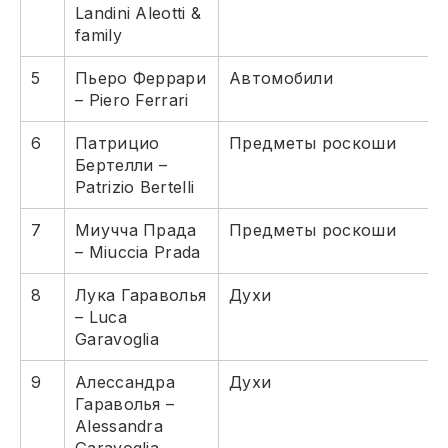
Landini Aleotti &
family
5
Пьеро Феррари
Автомобили
– Piero Ferrari
6
Патрицио
Предметы роскоши
Бертелли –
Patrizio Bertelli
7
Миучча Прада
Предметы роскоши
– Miuccia Prada
8
Лука Гараволья
Духи
– Luca
Garavoglia
9
Алессандра
Духи
Гараволья –
Alessandra