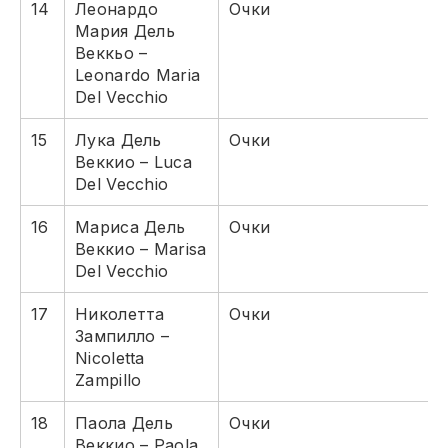
14
Леонардо
Очки
Мария Дель
Веккьо –
Leonardo Maria
Del Vecchio
15
Лука Дель
Очки
Веккио – Luca
Del Vecchio
16
Мариса Дель
Очки
Веккио – Marisa
Del Vecchio
17
Николетта
Очки
Зампилло –
Nicoletta
Zampillo
18
Паола Дель
Очки
Веккио – Paola