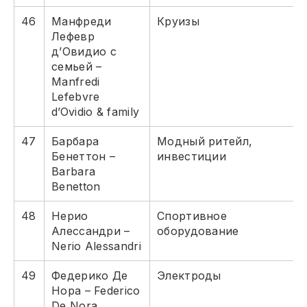
46
Манфреди
Круизы
Лефевр
д’Овидио с
семьей –
Manfredi
Lefebvre
d’Ovidio & family
47
Барбара
Модный ритейл,
Бенеттон –
инвестиции
Barbara
Benetton
48
Нерио
Спортивное
Алессандри –
оборудование
Nerio Alessandri
49
Федерико Де
Электроды
Нора – Federico
De Nora