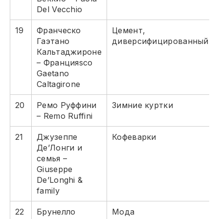
Del Vecchio
19
Франческо
Цемент,
Гаэтано
диверсифицированный
Кальтаджироне
– Францияsco
Gaetano
Caltagirone
20
Ремо Руффини
Зимние куртки
– Remo Ruffini
21
Джузеппе
Кофеварки
Де’Лонги и
семья –
Giuseppe
De’Longhi &
family
22
Брунелло
Мода