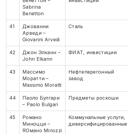
Бенеттон –
инвестиции
Sabrina
Benetton
41
Джованни
Сталь
Арведи –
Giovanni Arvedi
42
Джон Элканн –
ФИАТ, инвестиции
John Elkann
43
Массимо
Нефтеперегонный
Моратти –
завод
Massimo Moratti
44
Паоло Булгари
Предметы роскоши
– Paolo Bulgari
45
Романо
Коммунальные услуги,
Миноцци –
диверсифицированные
RОманo Minozzi