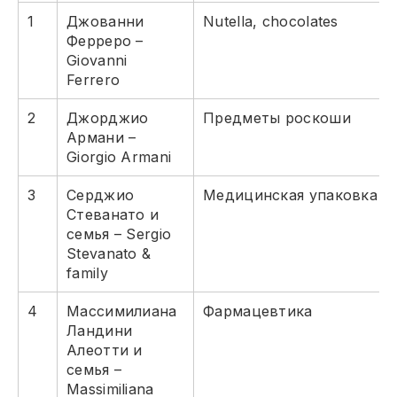
1
Джованни
Nutella, chocolates
Ферреро –
Giovanni
Ferrero
2
Джорджио
Предметы роскоши
Армани –
Giorgio Armani
3
Серджио
Медицинская упаковка
Стеванато и
семья – Sergio
Stevanato &
family
4
Массимилиана
Фармацевтика
Ландини
Алеотти и
семья –
Massimiliana