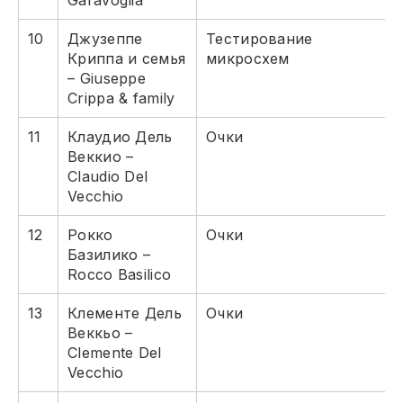
Garavoglia
10
Джузеппе
Тестирование
Криппа и семья
микросхем
– Giuseppe
Crippa & family
11
Клаудио Дель
Очки
Веккио –
Claudio Del
Vecchio
12
Рокко
Очки
Базилико –
Rocco Basilico
13
Клементе Дель
Очки
Веккьо –
Clemente Del
Vecchio