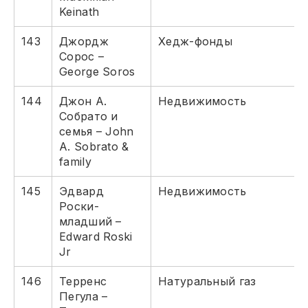
Keinath
143
Джордж
Хедж-фонды
Сорос –
George Soros
144
Джон А.
Недвижимость
Собрато и
семья – John
A. Sobrato &
family
145
Эдвард
Недвижимость
Роски-
младший –
Edward Roski
Jr
146
Терренс
Натуральный газ
Пегула –