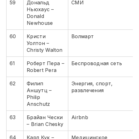
59
Дональд
СМИ
Ньюхаус –
Donald
Newhouse
60
Кристи
Волмарт
Уолтон –
Christy Walton
61
Роберт Пера –
Беспроводная сеть
Robert Pera
62
Филип
Энергия, спорт,
Аншутц –
развлечения
Philip
Anschutz
63
Брайан Чески
Airbnb
– Brian Chesky
64
Карл Кук –
Медицинское