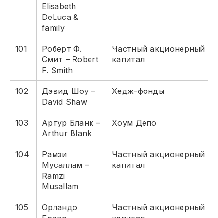
Elisabeth
DeLuca &
family
101
Роберт Ф.
Частный акционерный
Смит – Robert
капитал
F. Smith
102
Дэвид Шоу –
Хедж-фонды
David Shaw
103
Артур Бланк –
Хоум Депо
Arthur Blank
104
Рамзи
Частный акционерный
Мусаллам –
капитал
Ramzi
Musallam
105
Орландо
Частный акционерный