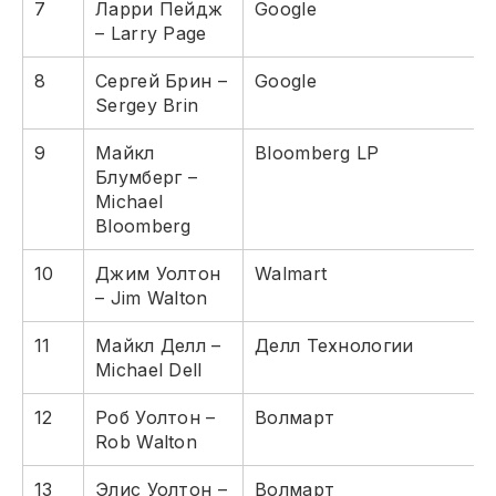
7
Ларри Пейдж
Google
– Larry Page
8
Сергей Брин –
Google
Sergey Brin
9
Майкл
Bloomberg LP
Блумберг –
Michael
Bloomberg
10
Джим Уолтон
Walmart
– Jim Walton
11
Майкл Делл –
Делл Технологии
Michael Dell
12
Роб Уолтон –
Волмарт
Rob Walton
13
Элис Уолтон –
Волмарт