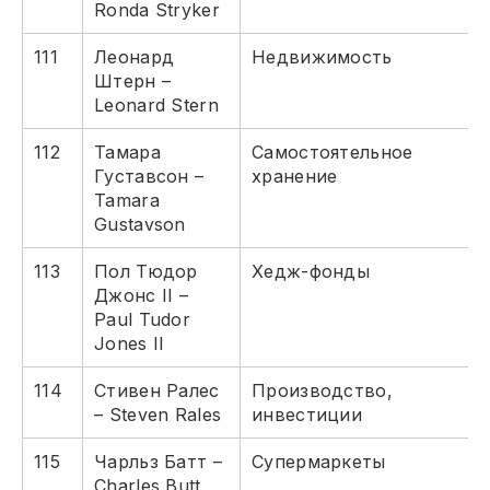
Ronda Stryker
111
Леонард
Недвижимость
Штерн –
Leonard Stern
112
Тамара
Самостоятельное
Густавсон –
хранение
Tamara
Gustavson
113
Пол Тюдор
Хедж-фонды
Джонс II –
Paul Tudor
Jones II
114
Стивен Ралес
Производство,
– Steven Rales
инвестиции
115
Чарльз Батт –
Супермаркеты
Charles Butt