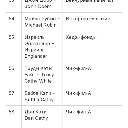
53
Джон Дорр –
Венчурный капитал
John Doerr
54
Майкл Рубин –
Интернет-магазин
Michael Rubin
55
Израиль
Хедж-фонды
Энгландер –
Израиль
Englander
56
Труди Кэти
Чик-фил-А
Уайт – Trudy
Cathy White
57
Бабба Кэти –
Чик-фил-А
Bubba Cathy
58
Дэн Кэти –
Чик-фил-А
Dan Cathy