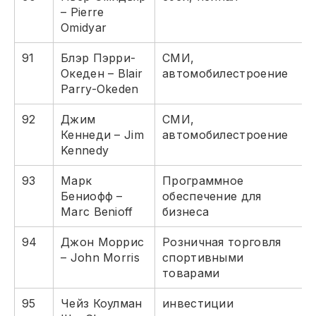
– Pierre
Omidyar
91
Блэр Пэрри-
СМИ,
Океден – Blair
автомобилестроение
Parry-Okeden
92
Джим
СМИ,
Кеннеди – Jim
автомобилестроение
Kennedy
93
Марк
Программное
Бениофф –
обеспечение для
Marc Benioff
бизнеса
94
Джон Моррис
Розничная торговля
– John Morris
спортивными
товарами
95
Чейз Коулман
инвестиции