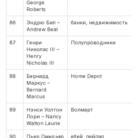
George
Roberts
86
Эндрю Бил –
банки, недвижимость
Andrew Beal
87
Генри
Полупроводники
Николас III –
Henry
Nicholas III
88
Бернард
Home Depot
Маркус –
Bernard
Marcus
89
Нэнси Уолтон
Волмарт
Лори – Nancy
Walton Laurie
90
Пьер Омидьяр
ебей, пейпал