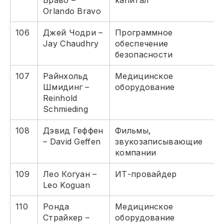
Браво –
капитал
Orlando Bravo
106
Джей Чодри –
Программное
Jay Chaudhry
обеспечение
безопасности
107
Райнхольд
Медицинское
Шмидинг –
оборудование
Reinhold
Schmieding
108
Дэвид Геффен
Фильмы,
– David Geffen
звукозаписывающие
компании
109
Лео Когуан –
ИТ-провайдер
Leo Koguan
110
Ронда
Медицинское
Страйкер –
оборудование