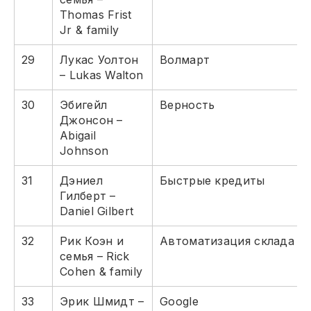
Thomas Frist
Jr & family
29
Лукас Уолтон
Волмарт
– Lukas Walton
30
Эбигейл
Верность
Джонсон –
Abigail
Johnson
31
Дэниел
Быстрые кредиты
Гилберт –
Daniel Gilbert
32
Рик Коэн и
Автоматизация склада
семья – Rick
Cohen & family
33
Эрик Шмидт –
Google