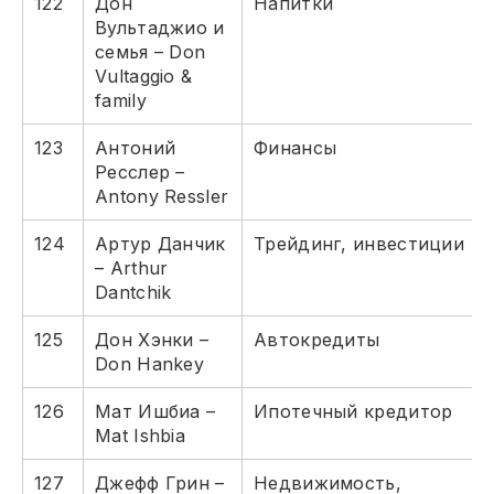
122
Дон
Напитки
Вультаджио и
семья – Don
Vultaggio &
family
123
Антоний
Финансы
Ресслер –
Antony Ressler
124
Артур Данчик
Трейдинг, инвестиции
– Arthur
Dantchik
125
Дон Хэнки –
Автокредиты
Don Hankey
126
Мат Ишбиа –
Ипотечный кредитор
Mat Ishbia
127
Джефф Грин –
Недвижимость,