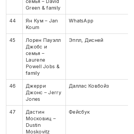
семья – David
Green & family
44
Ян Кум – Jan
WhatsApp
Koum
45
Лорен Пауэлл
Эппл, Дисней
Джобс и
семья –
Laurene
Powell Jobs &
family
46
Джерри
Даллас Ковбойз
Джонс – Jerry
Jones
47
Дастин
Фейсбук
Московиц –
Dustin
Moskovitz