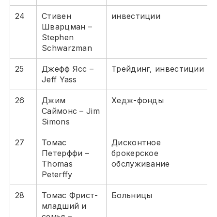
24
Стивен
инвестиции
Шварцман –
Stephen
Schwarzman
25
Джефф Ясс –
Трейдинг, инвестиции
Jeff Yass
26
Джим
Хедж-фонды
Саймонс – Jim
Simons
27
Томас
Дисконтное
Петерффи –
брокерское
Thomas
обслуживание
Peterffy
28
Томас Фрист-
Больницы
младший и
семья –