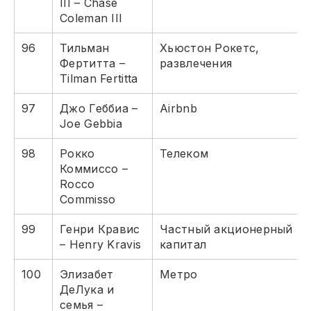
III – Chase
Coleman III
96
Тильман
Хьюстон Рокетс,
Фертитта –
развлечения
Tilman Fertitta
97
Джо Геббиа –
Airbnb
Joe Gebbia
98
Рокко
Телеком
Коммиссо –
Rocco
Commisso
99
Генри Кравис
Частный акционерный
– Henry Kravis
капитал
100
Элизабет
Метро
ДеЛука и
семья –