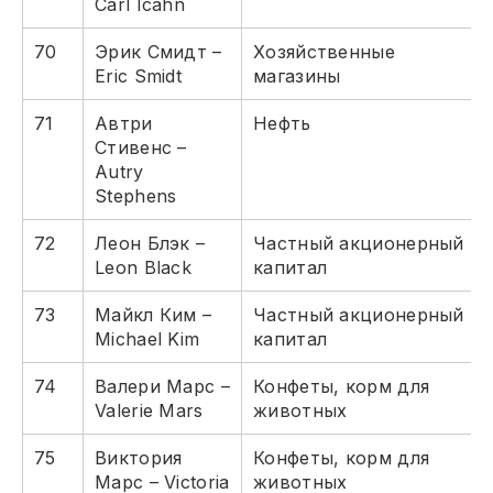
Carl Icahn
70
Эрик Смидт –
Хозяйственные
Eric Smidt
магазины
71
Автри
Нефть
Стивенс –
Autry
Stephens
72
Леон Блэк –
Частный акционерный
Leon Black
капитал
73
Майкл Ким –
Частный акционерный
Michael Kim
капитал
74
Валери Марс –
Конфеты, корм для
Valerie Mars
животных
75
Виктория
Конфеты, корм для
Марс – Victoria
животных