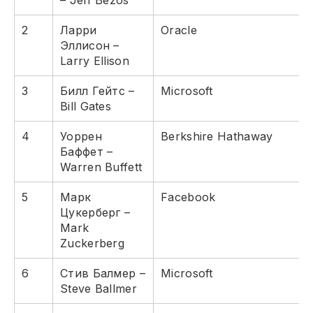
– Jeff Bezos
2
Ларри
Oracle
Эллисон –
Larry Ellison
3
Билл Гейтс –
Microsoft
Bill Gates
4
Уоррен
Berkshire Hathaway
Баффет –
Warren Buffett
5
Марк
Facebook
Цукерберг –
Mark
Zuckerberg
6
Стив Балмер –
Microsoft
Steve Ballmer