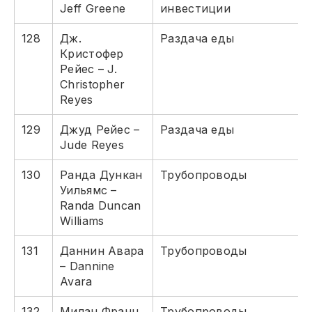
Jeff Greene
инвестиции
128
Дж.
Раздача еды
Кристофер
Рейес – J.
Christopher
Reyes
129
Джуд Рейес –
Раздача еды
Jude Reyes
130
Ранда Дункан
Трубопроводы
Уильямс –
Randa Duncan
Williams
131
Даннин Авара
Трубопроводы
– Dannine
Avara
132
Милан Франц
Трубопроводы