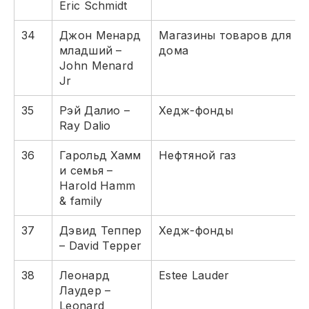
Eric Schmidt
34
Джон Менард
Магазины товаров для
младший –
дома
John Menard
Jr
35
Рэй Далио –
Хедж-фонды
Ray Dalio
36
Гарольд Хамм
Нефтяной газ
и семья –
Harold Hamm
& family
37
Дэвид Теппер
Хедж-фонды
– David Tepper
38
Леонард
Estee Lauder
Лаудер –
Leonard