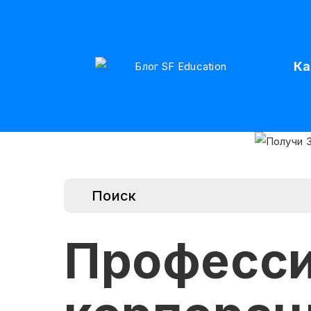
Ка
Професс