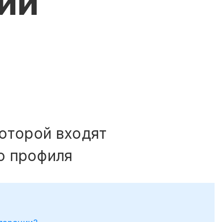
ии
которой входят
о профиля