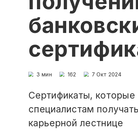
получен
банковск
сертифик
3
мин
162
7 Окт 2024
Сертификаты, которые
специалистам получать
карьерной лестнице