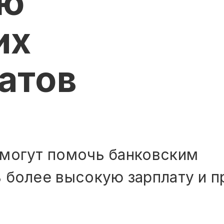
ию
их
атов
 могут помочь банковским
 более высокую зарплату и п