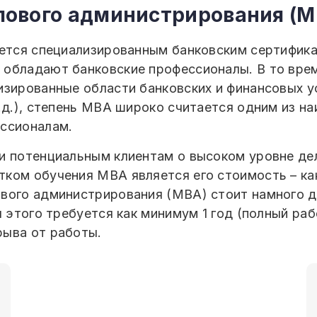
елового администрирования (M
яется специализированным банковским сертифика
обладают банковские профессионалы. В то врем
зированные области банковских и финансовых ус
т.д.), степень MBA широко считается одним из н
ессионалам.
и потенциальным клиентам о высоком уровне дел
ом обучения MBA является его стоимость – как 
вого администрирования (MBA) стоит намного д
я этого требуется как минимум 1 год (полный ра
рыва от работы.