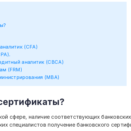
ты?
аналитик (CFA)
PA).
редитный аналитик (CBCA)
ам (FRM)
дминистрирования (MBA)
 сертификаты?
ской сфере, наличие соответствующих банковски
ких специалистов получение банковского сертиф