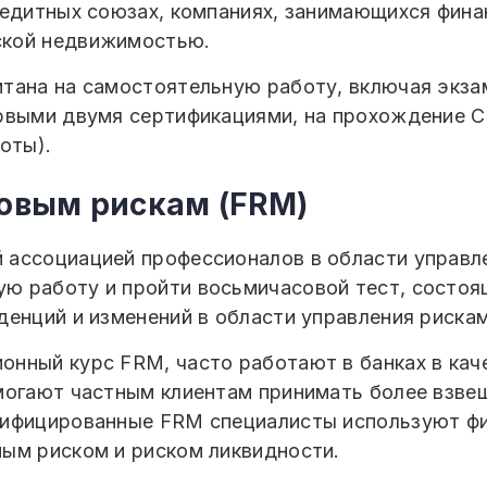
редитных союзах, компаниях, занимающихся фина
ской недвижимостью.
тана на самостоятельную работу, включая экза
ервыми двумя сертификациями, на прохождение 
оты).
овым рискам (FRM)
 ассоциацией профессионалов в области управл
 работу и пройти восьмичасовой тест, состоящ
денций и изменений в области управления рискам
нный курс FRM, часто работают в банках в каче
могают частным клиентам принимать более взве
тифицированные FRM специалисты используют ф
ым риском и риском ликвидности.