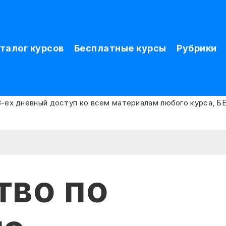
талог курсов
Бесплатные курсы
Рубрики
тво по