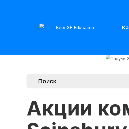
Ка
Акции ко