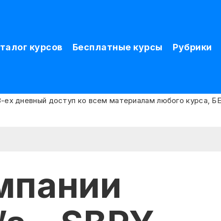
талог курсов
Бесплатные курсы
Рубрики
мпании