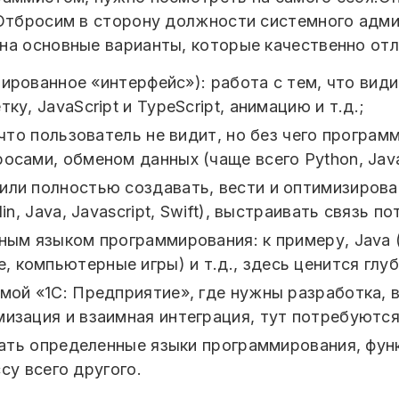
 Отбросим в сторону должности системного адми
на основные варианты, которые качественно отл
птированное «интерфейс»): работа с тем, что ви
ку, JavaScript и TypeScript, анимацию и т.д.;
 что пользователь не видит, но без чего програм
осами, обменом данных (чаще всего Python, Java
или полностью создавать, вести и оптимизироват
in, Java, Javascript, Swift), выстраивать связь п
тным языком программирования: к примеру, Java 
 компьютерные игры) и т.д., здесь ценится глу
ммой «1С: Предприятие», где нужны разработка,
изация и взаимная интеграция, тут потребуются 
ать определенные языки программирования, фун
су всего другого.