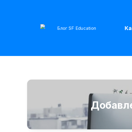
Ка
Добавл