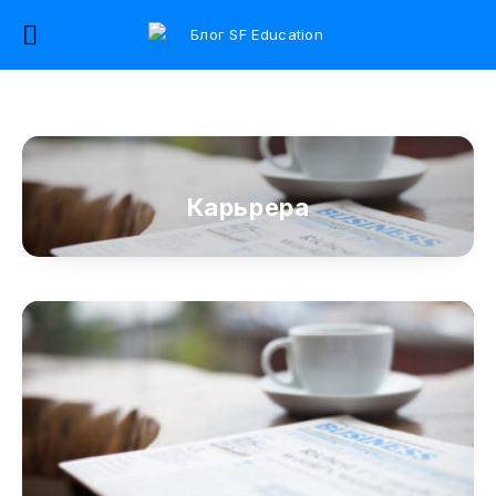
Карьрера