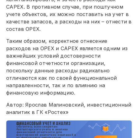
САРЕХ. В противном случае, при поштучном
учете объектов, их можно поставить на учет в
качестве запасов, а расходы на них – отнести в
состав ОРЕХ.
Таким образом, корректное отнесение
расходов на ОРЕХ и САРЕХ является одним из
важнейших условий достоверности
финансовой отчетности организации,
поскольку данные расходы радикально
отличаются как по своей функциональной
направленности, так и по влиянию на
финансовую информацию.
Автор: Ярослав Малиновский, инвестиционный
аналитик в ГК «Ростех»
ФИНАНСОВЫЙ УЧЕТ И АНАЛИЗ
КУРС
Обучитесь всем секретам
бухгалтерского учета и анализа
финансовой отчетности для
всесторонней аналитики компаний и
их финансовых результатов.