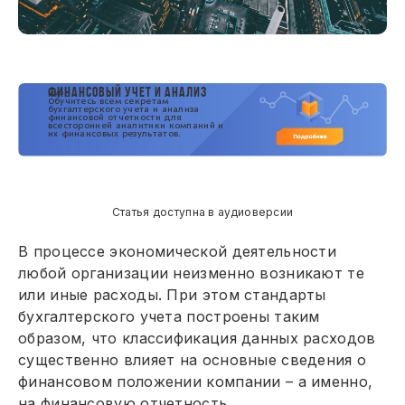
ФИНАНСОВЫЙ УЧЕТ И АНАЛИЗ
КУРС
Обучитесь всем секретам
бухгалтерского учета и анализа
финансовой отчетности для
всесторонней аналитики компаний и
их финансовых результатов.
Статья доступна в аудиоверсии
В процессе экономической деятельности
любой организации неизменно возникают те
или иные расходы. При этом стандарты
бухгалтерского учета построены таким
образом, что классификация данных расходов
существенно влияет на основные сведения о
финансовом положении компании – а именно,
на финансовую отчетность.