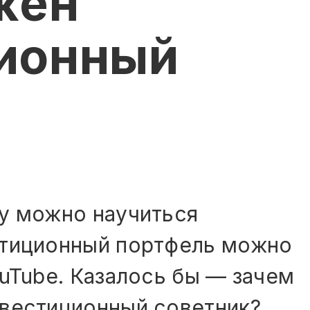
жен
ионный
у можно научиться
стиционный портфель можно
ouTube. Казалось бы — зачем
нвестиционный советник?