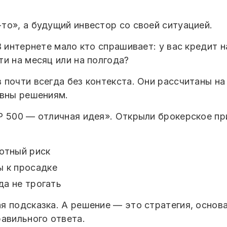
то», а будущий инвестор со своей ситуацией.
 интернете мало кто спрашивает: у вас кредит н
и на месяц или на полгода?
 почти всегда без контекста. Они рассчитаны н
авны решениям.
P 500 — отличная идея». Открыли брокерское п
лютный риск
ы к просадке
гда не трогать
я подсказка. А решение — это стратегия, основ
авильного ответа.