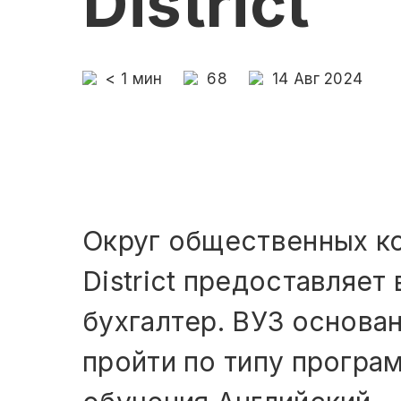
District
< 1
мин
68
14 Авг 2024
Округ общественных ко
District предоставляе
бухгалтер. ВУЗ основа
пройти по типу програм