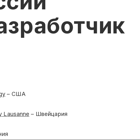
ссии
азработчик
gy
– США
gy Lausanne
– Швейцария
ния