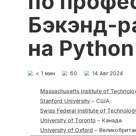
по профе
Бэкэнд-р
на Python
< 1
мин
60
14 Авг 2024
Massachusetts Institute of Technolo
Stanford University
– США
Swiss Federal Institute of Technolo
University of Toronto
– Канада
University of Oxford
– Великобрита