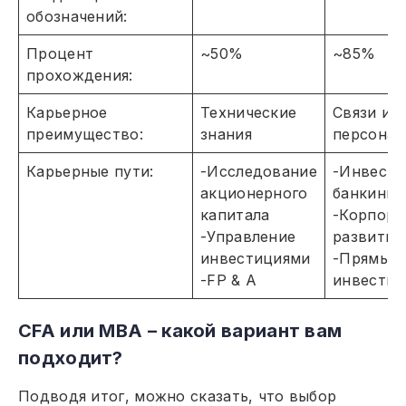
обозначений:
Процент
~50%
~85%
прохождения:
Карьерное
Технические
Связи и 
преимущество:
знания
персонал
Карьерные пути:
-Исследование
-Инвест
акционерного
банкинг
капитала
-Корпора
-Управление
развитие
инвестициями
-Прямые
-FP & A
инвестиц
CFA или MBA – какой вариант вам
подходит?
Подводя итог, можно сказать, что выбор