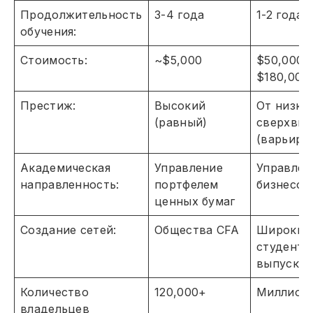
Продолжительность
3-4 года
1-2 года
обучения:
Стоимость:
~$5,000
$50,000 –
$180,000
Престиж:
Высокий
От низко
(равный)
сверхвыс
(варьиру
Академическая
Управление
Управлен
направленность:
портфелем
бизнесом
ценных бумаг
Создание сетей:
Общества CFA
Широкие 
студенто
выпускни
Количество
120,000+
Миллион
владельцев