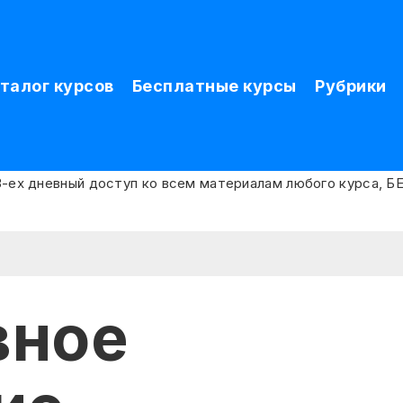
талог курсов
Бесплатные курсы
Рубрики
вное