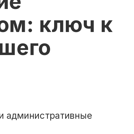
ие
ом: ключ к
ашего
и административные