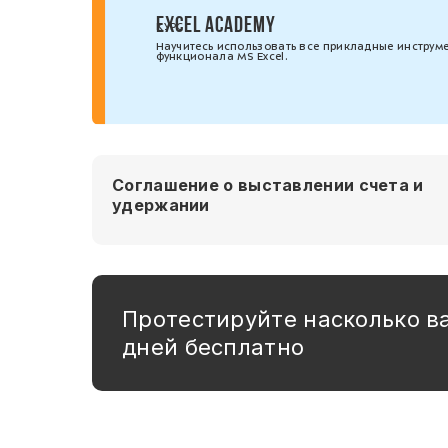
EXCEL ACADEMY
КУРС
Научитесь использовать все прикладные инструм
функционала MS Excel.
Соглашение о выставлении счета и
удержании
Протестируйте насколько в
дней бесплатно