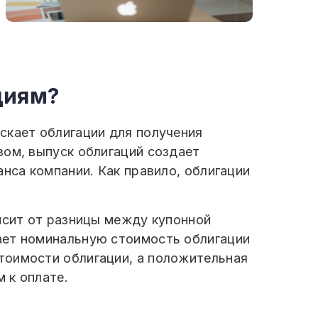
циям?
скает облигации для получения
зом, выпуск облигаций создает
нса компании. Как правило, облигации
исит от разницы между купонной
ает номинальную стоимость облигации
тоимости облигации, а положительная
 к оплате.