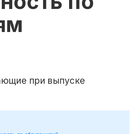
ность по
ям
ающие при выпуске