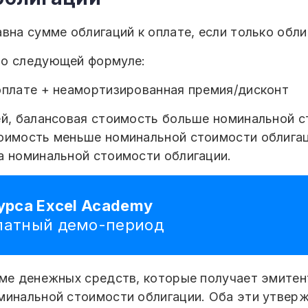
вна сумме облигаций к оплате, если только обл
по следующей формуле:
оплате + неамортизированная премия/дисконт
ей, балансовая стоимость больше номинальной с
оимость меньше номинальной стоимости облигац
а номинальной стоимости облигации.
урса Excel Academy
платный демо-период
мме денежных средств, которые получает эмитен
минальной стоимости облигации. Оба эти утверж