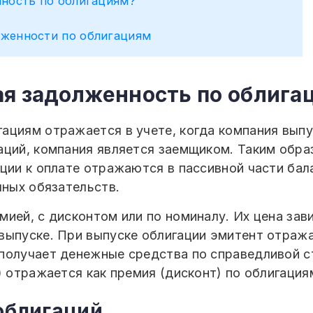
нность по облигациям?
лженности по облигациям
ая задолженность по облига
ациям отражается в учете, когда компания выпу
аций, компания является заемщиком. Таким обра
ции к оплате отражаются в пассивной части бала
чных обязательств.
мией, с дисконтом или по номиналу. Их цена зав
выпуске. При выпуске облигации эмитент отраж
получает денежные средства по справедливой с
) отражается как премия (дисконт) по облигациям
облигаций