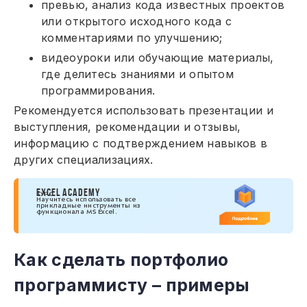
превью, анализ кода известных проектов
или открытого исходного кода с
комментариями по улучшению;
видеоуроки или обучающие материалы,
где делитесь знаниями и опытом
программирования.
Рекомендуется использовать презентации и
выступления, рекомендации и отзывы,
информацию с подтверждением навыков в
других специализациях.
EXCEL ACADEMY
КУРС
Научитесь использовать все
прикладные инструменты из
функционала MS Excel.
Как сделать портфолио
программисту – примеры