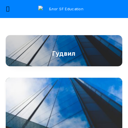
Гудвил