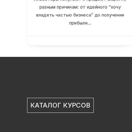
разным причинам: от идейного “хочу
владеть частью бизнеса” до получения
прибыли…
КАТАЛОГ КУРСОВ