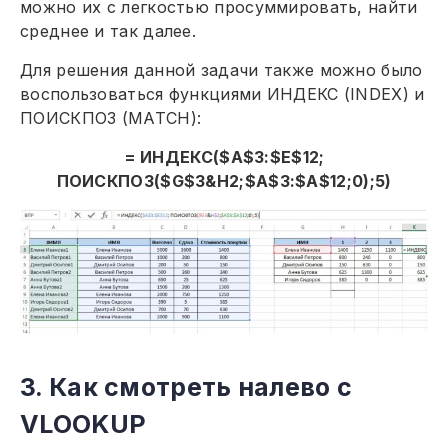
можно их с легкостью просуммировать, найти
среднее и так далее.
Для решения данной задачи также можно было
воспользоваться функциями ИНДЕКС (INDEX) и
ПОИСКПОЗ (MATCH):
= ИНДЕКС($A$3:$E$12;
ПОИСКПОЗ($G$3&H2;$A$3:$A$12;0);5)
3.
Как смотреть налево с
VLOOKUP