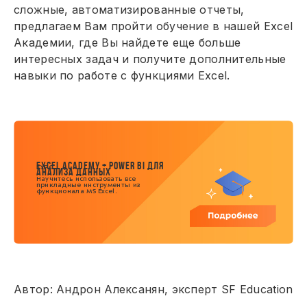
сложные, автоматизированные отчеты,
предлагаем Вам пройти обучение в нашей Excel
Академии, где Вы найдете еще больше
интересных задач и получите дополнительные
навыки по работе с функциями Excel.
EXCEL ACADEMY + POWER BI ДЛЯ
КУРС
АНАЛИЗА ДАННЫХ
Научитесь использовать все
прикладные инструменты из
функционала MS Excel.
Автор: Андрон Алексанян, эксперт SF Education