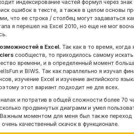
одит индексирование частей формул через знак
оиск ошибок в тексте, а также в целом основы пр
, что ее строка / столбец могут задаваться как
этапа я перешел на Excel 2010, но еще не мог во
сь.
возможностей в Excel.
Так как в то время, когда 
ciers
сообществ, то приходилось самому искать
чество времени, и в определенный момент больш
elIsFun и BIWS. Так как параллельно я изучал фи
ов, изучение Excel и изучение английского язык
поэтому этот вариант подходит не для всех.
налах и потратив в общей сложности более 70 ча
сколько продвинутых диаграмм и умел пользова
 Важным моментом для меня был также переход на
л очень качественный скачок в функционале.