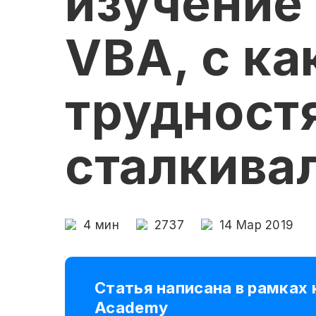
изучение 
VBA, с к
трудност
сталкива
4
мин
2737
14 Мар 2019
Статья написана в рамках 
Academy