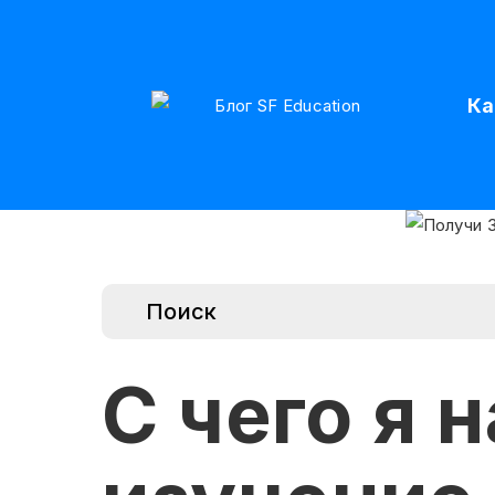
Ка
С чего я 