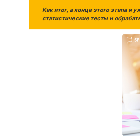
Как итог, в конце этого этапа я
статистические тесты и обрабат