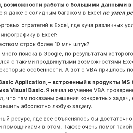
 возможности работы с большими данными в E
е я даже с солидным багажом в Excel
не умел р
рговых стратегий в Excel, где куча различных у
инфографику в Excel?
еством строк более 10 млн штук?
много поиска в Google, по результатам которог
лся с такими продвинутыми возможностями Exce
некоторые особенности. А вот с VBA пришлось п
 Basic Application, – встроенный в продукты MS
ка Visual Basic.
Я начал изучение VBA проверен
, что там показаны решения конкретных задач, 
 решить абсолютно любую задачу.
нный ресурс, где все объяснялось бы достаточно
и помощниками в этом. Также очень помог такой 