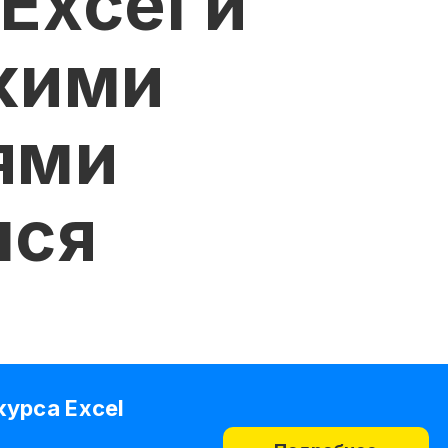
Excel и
акими
ями
лся
курса Excel