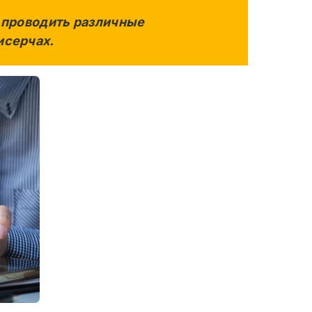
, проводить различные
исерчах.