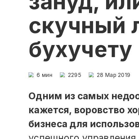
зануд, и
скучный 
бухучету
6
мин
2295
28 Мар 2019
Одним из самых недо
кажется, воровство х
бизнеса для использо
успешного управления 