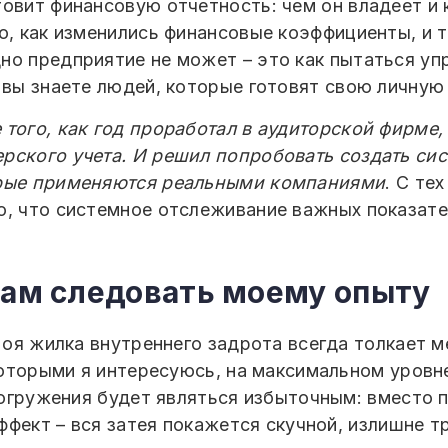
товит финансовую отчетность: чем он владеет и 
о, как изменились финансовые коэффициенты, и 
но предприятие не может – это как пытаться уп
и вы знаете людей, которые готовят свою личну
того, как год проработал в аудиторской фирме,
рского учета. И решил попробовать создать сис
орые применяются реальными компаниями
. С те
ю, что системное отслеживание важных показат
вам следовать моему опыту
оя жилка внутреннего задрота всегда толкает ме
оторыми я интересуюсь, на максимальном уровн
огружения будет являться избыточным: вместо 
ффект – вся затея покажется скучной, излишне т