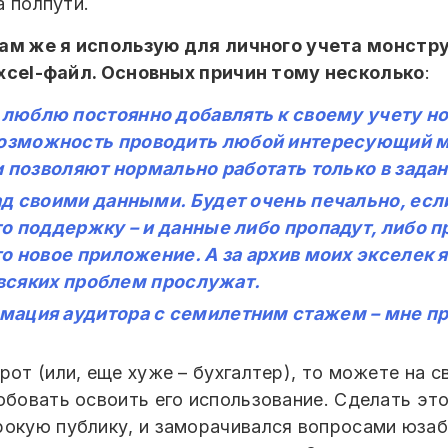
а полпути.
ам же я использую для личного учета монст
xcel-файл. Основных причин тому несколько
:
 люблю постоянно добавлять к своему учету но
озможность проводить любой интересующий м
и позволяют нормально работать только в зада
ад своими данными. Будет очень печально, есл
о поддержку – и данные либо пропадут, либо п
о новое приложение. А за архив моих экселек 
з всяких проблем прослужат.
ация аудитора с семилетним стажем – мне прос
рот (или, еще хуже – бухгалтер), то можете на с
бовать освоить его использование. Сделать это 
рокую публику, и заморачивался вопросами юза