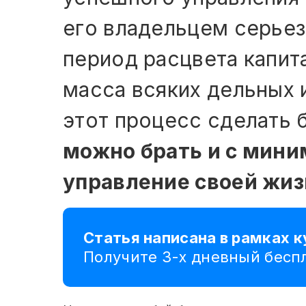
его владельцем серьез
период расцвета капит
масса всяких дельных и
этот процесс сделать
можно брать и с мин
управление своей жи
Статья написана в рамках 
Получите 3-х дневный бес