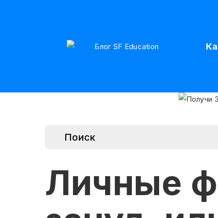
Ка
Личные ф