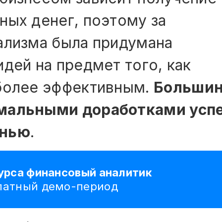
ных денег, поэтому за
ализма была придумана
дей на предмет того, как
 более эффективным.
Большин
имальными доработками усп
знью
.
курса финансовый аналитик
платный демо-период