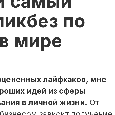
ли самый
ликбез по
 в мире
оцененных лайфхаков, мне
ороших идей из сферы
вания в личной жизни
. От
бизнесом зависит получение