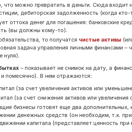
о, что можно превратить в деньги. Сюда входит
стиции, дебиторская задолженность (когда кто-
бует оттока денег для погашения: банковские кр
ть (вы должны кому-то).
 обязательства, то получатся
чистые активы
(ил
овная задача управления личными финансами – ч
 нуля).
убытках
– показывает не снимок на дату, а финан
 и помесячно). В нем отражаются:
апитал (за счет увеличения активов или уменьшен
итал (за счет снижения активов или увеличения 
щие бизнесы готовят еще два дополнительных, к
ижении денежных средств (он необходим, т.к. пр
движении капитала (представляет ценность при 