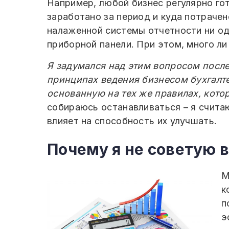
Например, любой бизнес регулярно го
заработано за период и куда потрачен
налаженной системы отчетности ни од
приборной панели. При этом, много л
Я задумался над этим вопросом после 
принципах ведения бизнесом бухгалте
основанную на тех же правилах, кот
собираюсь останавливаться – я счита
влияет на способность их улучшать.
Почему я не советую 
М
к
п
э