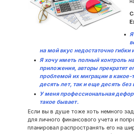
н
С
E
Я
в
на мой вкус недостаточно гибки 
Я хочу иметь полный контроль н
приложения, авторы прекратят ег
проблемой их миграции в какое-т
десять лет, так и еще десять бе
У меня профессиональная деформ
такое бывает.
Если вы в душе тоже хоть немного зад
для личного финансового учета и попро
планировал распространять его на ши