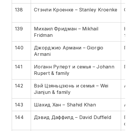
138
Стэнли Кроенке – Stanley Kroenke
Сп
139
Михаил Фридман – Mikhail
Не
Fridman
те
140
Джорджио Армани – Giorgio
Пр
Armani
141
Иоганн Руперт и семья – Johann
Пр
Rupert & family
142
Вэй Цзяньцзюнь и семья – Wei
Ав
Jianjun & family
143
Шахид Хан – Shahid Khan
Ав
144
Дэвид Даффилд – David Duffield
Пр
об