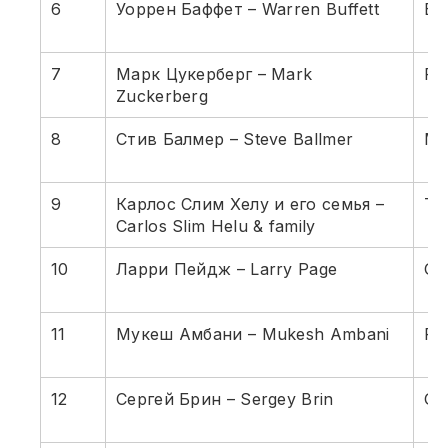
6
Уоррен Баффет – Warren Buffett
Be
7
Марк Цукерберг – Mark
Fa
Zuckerberg
8
Стив Балмер – Steve Ballmer
Mi
9
Карлос Слим Хелу и его семья –
Те
Carlos Slim Helu & family
10
Ларри Пейдж – Larry Page
Go
11
Мукеш Амбани – Mukesh Ambani
Ра
12
Сергей Брин – Sergey Brin
Go