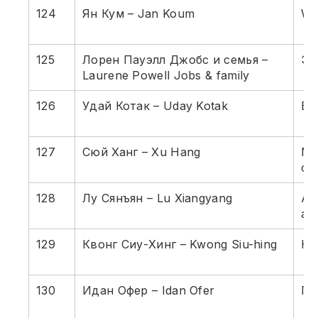
124
Ян Кум – Jan Koum
Wh
125
Лорен Пауэлл Джобс и семья –
Эп
Laurene Powell Jobs & family
126
Удай Котак – Uday Kotak
Ба
127
Сюй Ханг – Xu Hang
Ме
об
128
Лу Сянъян – Lu Xiangyang
Ав
ак
129
Квонг Сиу-Хинг – Kwong Siu-hing
Не
130
Идан Офер – Idan Ofer
Пе