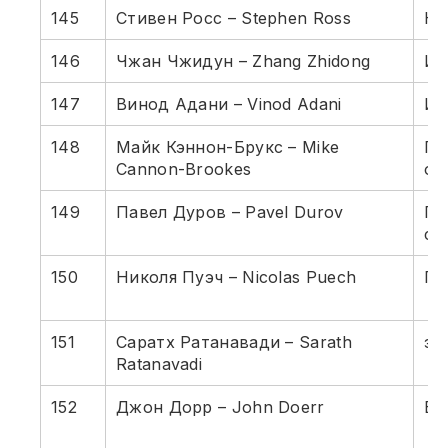
145
Стивен Росс – Stephen Ross
Не
146
Чжан Чжидун – Zhang Zhidong
Ин
147
Винод Адани – Vinod Adani
Ин
148
Майк Кэннон-Брукс – Mike
Пр
Cannon-Brookes
об
149
Павел Дуров – Pavel Durov
Пр
со
150
Николя Пуэч – Nicolas Puech
Ге
151
Саратх Ратанавади – Sarath
эн
Ratanavadi
152
Джон Дорр – John Doerr
Ве