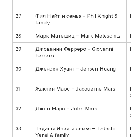
27
Фил Найт и семья – Phil Knight &
Ni
family
28
Марк Матешиц – Mark Mateschitz
Re
29
Джованни Ферреро – Giovanni
Nu
Ferrero
30
Дженсен Хуанг – Jensen Huang
По
31
Жаклин Марс – Jacqueline Mars
Ко
жи
32
Джон Марс – John Mars
Ко
жи
33
Тадаши Янаи и семья – Tadashi
Ро
Yanai & family
мо