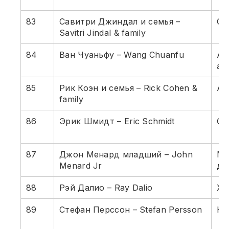
83
Савитри Джиндал и семья –
Ст
Savitri Jindal & family
84
Ван Чуаньфу – Wang Chuanfu
Ак
ав
85
Рик Коэн и семья – Rick Cohen &
Ав
family
86
Эрик Шмидт – Eric Schmidt
Go
87
Джон Менард младший – John
Ма
Menard Jr
до
88
Рэй Далио – Ray Dalio
Хе
89
Стефан Перссон – Stefan Persson
H