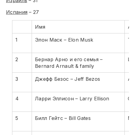
Израиль
– 31
Испания
– 27
Имя
Ак
1
Элон Маск – Elon Musk
Te
2
Бернар Арно и его семья –
L
Bernard Arnault & family
3
Джефф Безос – Jeff Bezos
Am
4
Ларри Эллисон – Larry Ellison
Or
5
Билл Гейтс – Bill Gates
Mi