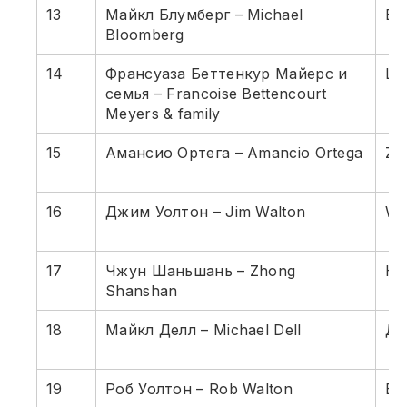
13
Майкл Блумберг – Michael
Bl
Bloomberg
14
Франсуаза Беттенкур Майерс и
L'
семья – Francoise Bettencourt
Meyers & family
15
Амансио Ортега – Amancio Ortega
Za
16
Джим Уолтон – Jim Walton
Wa
17
Чжун Шаньшань – Zhong
На
Shanshan
18
Майкл Делл – Michael Dell
Де
19
Роб Уолтон – Rob Walton
Во