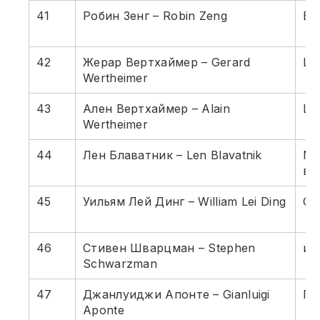
41
Робин Зенг – Robin Zeng
Ба
42
Жерар Вертхаймер – Gerard
Ша
Wertheimer
43
Ален Вертхаймер – Alain
Ша
Wertheimer
44
Лен Блаватник – Len Blavatnik
Му
ве
45
Уильям Лей Динг – William Lei Ding
Он
46
Стивен Шварцман – Stephen
ин
Schwarzman
47
Джанлуиджи Апонте – Gianluigi
Пе
Aponte