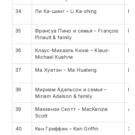
34
Ли Ка-шинг – Li Ka-shing
Ра
35
Франсуа Пино и семья – François
Пр
Pinault & family
36
Клаус-Михаэль Кюне – Klaus-
Пе
Michael Kuehne
37
Ма Хуатэн – Ma Huateng
Ин
38
Мириам Адельсон и семья –
Ка
Miriam Adelson & family
39
Маккензи Скотт – MacKenzie
Am
Scott
40
Кен Гриффин – Ken Griffin
Хе