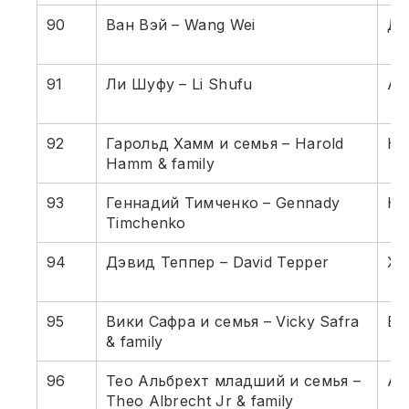
90
Ван Вэй – Wang Wei
До
91
Ли Шуфу – Li Shufu
Ав
92
Гарольд Хамм и семья – Harold
Не
Hamm & family
93
Геннадий Тимченко – Gennady
Не
Timchenko
94
Дэвид Теппер – David Tepper
Хе
95
Вики Сафра и семья – Vicky Safra
Ба
& family
96
Тео Альбрехт младший и семья –
Ал
Theo Albrecht Jr & family