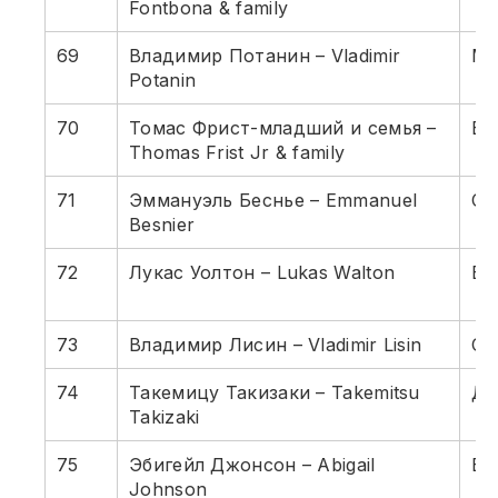
Fontbona & family
69
Владимир Потанин – Vladimir
Ме
Potanin
70
Томас Фрист-младший и семья –
Бо
Thomas Frist Jr & family
71
Эммануэль Беснье – Emmanuel
Сы
Besnier
72
Лукас Уолтон – Lukas Walton
Во
73
Владимир Лисин – Vladimir Lisin
Ст
74
Такемицу Такизаки – Takemitsu
Да
Takizaki
75
Эбигейл Джонсон – Abigail
Ве
Johnson