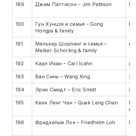
189
Джим Паттисон – Jim Pattison
Ра
190
Гун Хунцзя и семья – Gong
Ви
Hongjia & family
191
Мелькер Шорлинг и семья –
ин
Melker Schorling & family
192
Карл Икан – Carl Icahn
ин
193
Ван Синь – Wang Xing
Эл
194
Эрик Смидт – Eric Smidt
Хо
195
Квек Ленг Чан – Quek Leng Chan
Ба
не
196
Фридхельм Лох – Friedhelm Loh
Пр