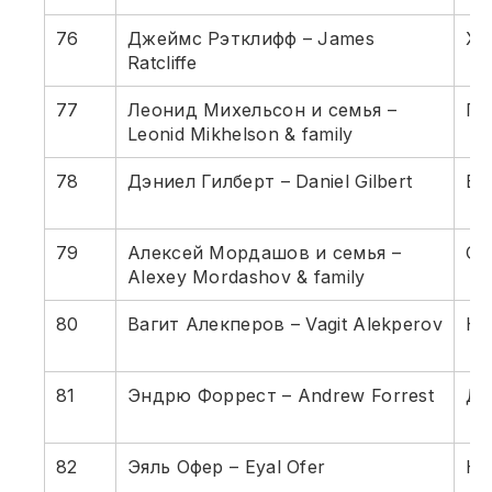
76
Джеймс Рэтклифф – James
Хи
Ratcliffe
77
Леонид Михельсон и семья –
Га
Leonid Mikhelson & family
78
Дэниел Гилберт – Daniel Gilbert
Бы
79
Алексей Мордашов и семья –
Ст
Alexey Mordashov & family
80
Вагит Алекперов – Vagit Alekperov
Не
81
Эндрю Форрест – Andrew Forrest
До
82
Эяль Офер – Eyal Ofer
Не