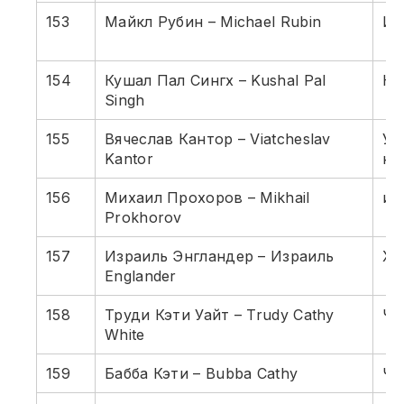
153
Майкл Рубин – Michael Rubin
Ин
154
Кушал Пал Сингх – Kushal Pal
Не
Singh
155
Вячеслав Кантор – Viatcheslav
Уд
Kantor
не
156
Михаил Прохоров – Mikhail
ин
Prokhorov
157
Израиль Энгландер – Израиль
Хе
Englander
158
Труди Кэти Уайт – Trudy Cathy
Чи
White
159
Бабба Кэти – Bubba Cathy
Чи