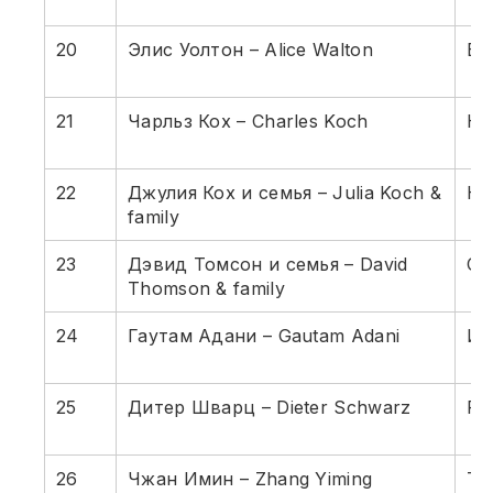
20
Элис Уолтон – Alice Walton
Во
21
Чарльз Кох – Charles Koch
Ко
22
Джулия Кох и семья – Julia Koch &
Ко
family
23
Дэвид Томсон и семья – David
С
Thomson & family
24
Гаутам Адани – Gautam Adani
Ин
25
Дитер Шварц – Dieter Schwarz
Ро
26
Чжан Имин – Zhang Yiming
Ti