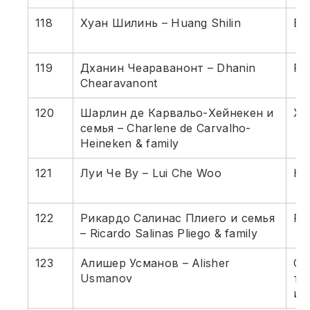
118
Хуан Шилинь – Huang Shilin
Ба
119
Дханин Чеараванонт – Dhanin
Ра
Chearavanont
120
Шарлин де Карвальо-Хейнекен и
Ха
семья – Charlene de Carvalho-
Heineken & family
121
Луи Че Ву – Lui Che Woo
Ка
122
Рикардо Салинас Плиего и семья
Ро
– Ricardo Salinas Pliego & family
123
Алишер Усманов – Alisher
Ст
Usmanov
те
ин