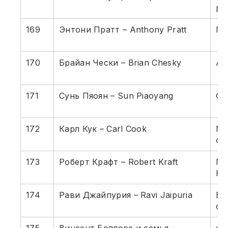
ра
169
Энтони Пратт – Anthony Pratt
Пр
170
Брайан Чески – Brian Chesky
Ai
171
Сунь Пяоян – Sun Piaoyang
Фа
172
Карл Кук – Carl Cook
Ме
об
173
Роберт Крафт – Robert Kraft
Пр
Но
174
Рави Джайпурия – Ravi Jaipuria
Бе
фа