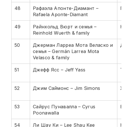
48
Рафаэла Апонте-Диамант –
Пе
Rafaela Aponte-Diamant
49
Райнхольд Вюрт и семья –
Кр
Reinhold Wuerth & family
50
Джерман Ларреа Мота Веласко и
До
семья – Germán Larrea Mota
Velasco & family
51
Джефф Ясс – Jeff Yass
Тр
52
Джим Саймонс – Jim Simons
Хе
53
Сайрус Пунавалла – Cyrus
Ва
Poonawalla
54
Ли Шау Ки – Lee Shau Kee
Не