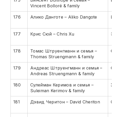
175
Винсент Боллоре и семья –
ин
Vincent Bolloré & family
176
Алико Данготе – Aliko Dangote
Це
177
Крис Сюй – Chris Xu
Эл
178
Томас Штруенгманн и семья –
Фа
Thomas Struengmann & family
179
Андреас Штруенгманн и семья –
Фа
Andreas Struengmann & family
180
Сулейман Керимов и семья –
Зо
Suleiman Kerimov & family
181
Дэвид Черитон – David Cheriton
Go