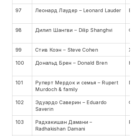
97
Леонард Лаудер – Leonard Lauder
Es
98
Дилип Шангви – Dilip Shanghvi
Фа
99
Стив Коэн – Steve Cohen
Хе
100
Дональд Брен – Donald Bren
Не
101
Руперт Мердок и семья – Rupert
Га
Murdoch & family
102
Эдуардо Саверин – Eduardo
Фе
Saverin
103
Радхакишан Дамани –
Ро
Radhakishan Damani