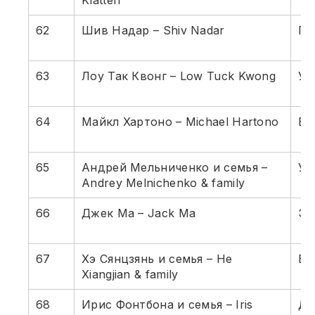
Klatten
62
Шив Надар – Shiv Nadar
Пр
63
Лоу Так Квонг – Low Tuck Kwong
Уг
64
Майкл Хартоно – Michael Hartono
Ба
65
Андрей Мельниченко и семья –
Уд
Andrey Melnichenko & family
66
Джек Ма – Jack Ma
Эл
67
Хэ Сянцзянь и семья – He
Бы
Xiangjian & family
68
Ирис Фонтбона и семья – Iris
До