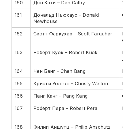
160
Дэн Кэти – Dan Cathy
Чи
161
Дональд Ньюхаус – Donald
С
Newhouse
162
Скотт Фаркухар – Scott Farquhar
Пр
об
163
Роберт Куок – Robert Kuok
Па
до
164
Чен Банг – Chen Bang
Бо
165
Кристи Уолтон – Christy Walton
Во
166
Панг Канг – Pang Kang
Со
167
Роберт Пера – Robert Pera
Бе
168
Филип Аншутц – Philip Anschutz
Эн