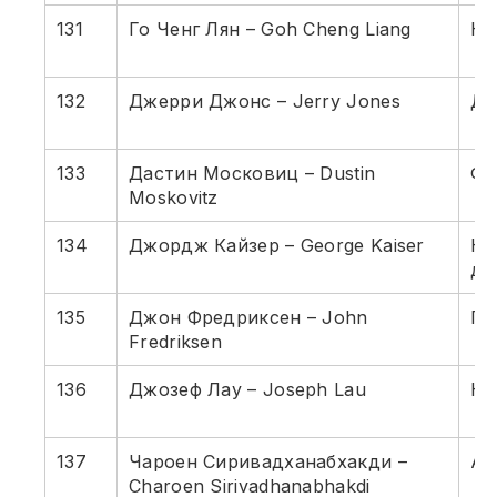
131
Го Ченг Лян – Goh Cheng Liang
Кр
132
Джерри Джонс – Jerry Jones
Да
133
Дастин Московиц – Dustin
Фе
Moskovitz
134
Джордж Кайзер – George Kaiser
Не
де
135
Джон Фредриксен – John
Пе
Fredriksen
136
Джозеф Лау – Joseph Lau
Не
137
Чароен Сиривадханабхакди –
Ал
Charoen Sirivadhanabhakdi