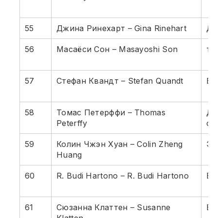
55
Джина Ринехарт – Gina Rinehart
До
56
Масаёси Сон – Masayoshi Son
те
57
Стефан Квандт – Stefan Quandt
B
58
Томас Петерффи – Thomas
Ди
Peterffy
об
59
Колин Чжэн Хуан – Colin Zheng
Эл
Huang
60
R. Budi Hartono – R. Budi Hartono
Ба
61
Сюзанна Клаттен – Susanne
БМ