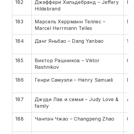
182
Джеффери Хильдебранд – Jeffery
Не
Hildebrand
183
Марсель Херрманн Теллес –
Пи
Marcel Herrmann Telles
184
Данг Яньбао – Dang Yanbao
Уг
185
Виктор Рашников – Viktor
Ст
Rashnikov
186
Генри Самуэли – Henry Samueli
По
187
Джуди Лав и семья – Judy Love &
Ав
family
188
Чанпэн Чжао – Changpeng Zhao
Об