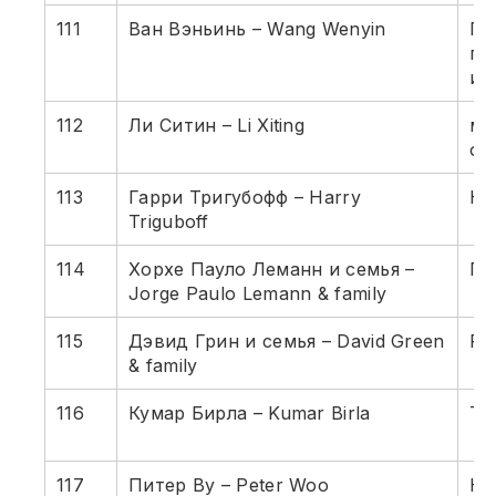
111
Ван Вэньинь – Wang Wenyin
Го
пр
из
112
Ли Ситин – Li Xiting
ме
об
113
Гарри Тригубофф – Harry
Не
Triguboff
114
Хорхе Пауло Леманн и семья –
Пи
Jorge Paulo Lemann & family
115
Дэвид Грин и семья – David Green
Ро
& family
116
Кумар Бирла – Kumar Birla
То
117
Питер Ву – Peter Woo
Не