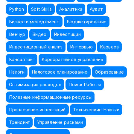
Python
Soft Skills
Аналитика
Аудит
Бизнес и менеджмент
Бюджетирование
Венчур
Видео
Инвестиции
Инвестиционный анализ
Интервью
Карьера
Консалтинг
Корпоративное управление
Налоги
Налоговое планирование
Образование
Оптимизация расходов
Поиск Работы
Полезные информационные ресурсы
Привлечение инвестиций
Технические Навыки
Трейдинг
Управление рисками