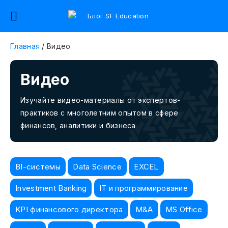
Главная
/
Видео
Видео
Изучайте видео-материалы от экспертов-
практиков с многолетним опытом в сфере
финансов, аналитики и бизнеса
BI-системы
Data Science
EXCEL
Investment Banking
IT и программирование
KPI финансового директора
M&A
MS Office