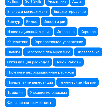
Python
Soft Skills
Аналитика
Аудит
Бизнес и менеджмент
Бюджетирование
Венчур
Видео
Инвестиции
Инвестиционный анализ
Интервью
Карьера
Консалтинг
Корпоративное управление
Налоги
Налоговое планирование
Образование
Оптимизация расходов
Поиск Работы
Полезные информационные ресурсы
Привлечение инвестиций
Технические Навыки
Трейдинг
Управление рисками
Финансовая грамотность